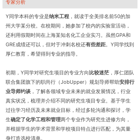
专家分析
Y同学本科的专业是
纳米工程
，就读于全美排名前50的加
州大学某分校。在校期间，她参加了校内的实验室活动，
还利用假期时间在上海某知名化工企业实习。虽然GPA和
GRE成绩还可以，但对于冲刺名校还
有些差距
。Y同学找到
厚仁教育，希望得到专业的指导。

初期，Y同学对研究生项目的专业方向
比较迷茫
，厚仁团队
联合集团旗下的职尚行（JobUpper）规划导师帮助
安排行
业导师约谈
，了解各领域专业未来的就业发展情况，行业
真实状况，梳理并介绍不同的研究生项目专业。基于学生
过往学习经历及未来就业目标，经过多轮沟通和探讨，学
生
确定了化学工程和管理
两个专业作为研究生进修方向，
并根据学生的学术背景和学校项目特点进行匹配，为其量
身打造选校清单。
