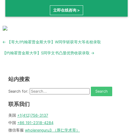
立即在线咨询 >
Post
← 【哥大/约翰霍普金斯大学】W同学斩获哥大等名校录取
navigation
【约翰霍普金斯大学】S同学文书凸显优势收获录取 →
站内搜索
Search for:
联系我们
美国
+1(412)756-3137
中国
+86 191-2318-4284
微信客服
wholerenguru3 （厚仁学术哥）