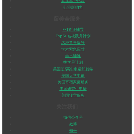
真实客户感言
行业影响力
留美全服务
F-1签证辅导
Top50名校跃升计划
名校背景提升
学术紧急应对
学术辅导
护学星计划
美国初/高中申请和转学
美国大学申请
美国寄宿家庭服务
美国研究生申请
美国转学服务
关注我们
微信公众号
微博
知乎