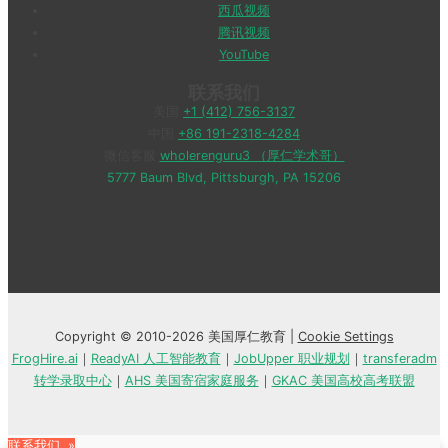
西瓜视频
腾讯视频
YouTube
联系我们
美国
+1 (412) 756-3137
中国
+86 191-2318-4284
微信客服
wholerenguru3 （厚仁学术哥）
5777 Baum Blvd, Pittsburgh, PA 15206
Copyright © 2010-2026 美国厚仁教育 |
Cookie Settings
FrogHire.ai
｜
ReadyAI 人工智能教育
｜
JobUpper 职业规划
｜
transferadm
转学录取中心
｜
AHS 美国寄宿家庭服务
｜
GKAC 美国高校高考联盟
联系我们 »