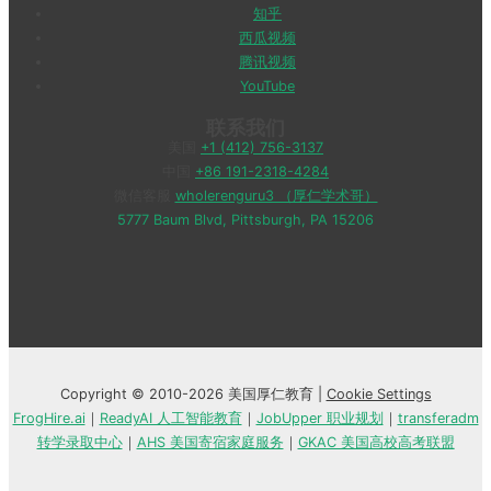
知乎
西瓜视频
腾讯视频
YouTube
联系我们
美国
+1 (412) 756-3137
中国
+86 191-2318-4284
微信客服
wholerenguru3 （厚仁学术哥）
5777 Baum Blvd, Pittsburgh, PA 15206
Copyright © 2010-2026 美国厚仁教育 |
Cookie Settings
FrogHire.ai
｜
ReadyAI 人工智能教育
｜
JobUpper 职业规划
｜
transferadm
转学录取中心
｜
AHS 美国寄宿家庭服务
｜
GKAC 美国高校高考联盟