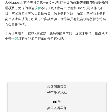
JobUpper现有全美排名第一的CMU教授主导的
商业智能BI与数据分析科
研项目
，为你的申请
求职
添砖加瓦！参与市政府和Uber公司合作的项
目，实践真实业界项目数据收集、数据分析的应用场景，掌握商业分析
岗位要求应技能，积累专业实战经验，优秀学员有机会获得教授亲笔高
含金量推荐信。
十月开班在即，仅剩2席空缺
，感兴趣的同学们，速度来申请，
抢占秋季
申请
求职
科研实践项目班车的最后席位
吧！
美国招生协会
AIRC权威认证
80位
美国双语导师