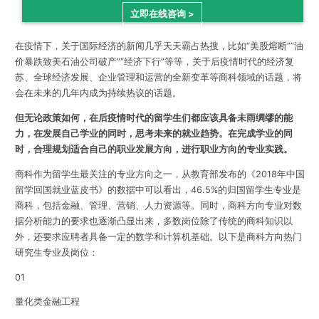
立即在线咨询 >
在疫情下，关于国际经济的新闻几乎天天霸占热搜，比如“美股熔断”“油
价暴跌致美石油公司破产”“经济下行”等等，关于后疫情时代的经济复
苏、全球经济发展、企业管理和运营的全新变革等商科领域的话题，将
会在未来的几年内成为持续热议的话题。
但无论政策如何，在后疫情时代的留学生们都应该具备未雨绸缪的能
力，在发展自己学业的同时，思考未来的就业趋势。在完成学业的同
时，合理规划适合自己的职业发展方向，进行
职业方向的专业实践
。
商科作为留学生最关注的专业方向之一，从教育部发布的《2018年中国
留学回国就业蓝皮书》的数据中可以看出，
46.5%的归国留学生专业是
商科
，包括金融、管理、营销、人力资源等。同时，商科方向专业对
数
据分析能力
的要求也逐渐凸显出来，多数岗位除了
传统的商科知识
以
外，还要求应聘者具备一定的
数学和计算机基础
。以下是商科方向热门
研究生专业及岗位：
0
1
量化类金融工程