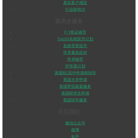
真实客户感言
行业影响力
留美全服务
F-1签证辅导
Top50名校跃升计划
名校背景提升
学术紧急应对
学术辅导
护学星计划
美国初/高中申请和转学
美国大学申请
美国寄宿家庭服务
美国研究生申请
美国转学服务
关注我们
微信公众号
微博
知乎