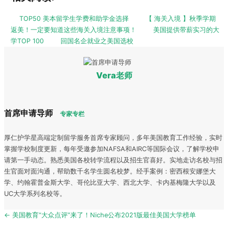
TOP50 美本留学生学费和助学金选择
【 海关入境 】秋季学期
返美！一定要知道这些海关入境注意事项！
美国提供带薪实习的大
学TOP 100
回国名企就业之美国选校
Vera老师
首席申请导师
专家专栏
厚仁护学星高端定制留学服务首席专家顾问，多年美国教育工作经验，实时
掌握学校制度更新，每年受邀参加NAFSA和AIRC等国际会议，了解学校申
请第一手动态。熟悉美国各校转学流程以及招生官喜好。实地走访名校与招
生官面对面沟通，帮助数千名学生圆名校梦。经手案例：密西根安娜堡大
学、约翰霍普金斯大学、哥伦比亚大学、西北大学、卡内基梅隆大学以及
UC大学系列名校等。
Post
← 美国教育“大众点评”来了！Niche公布2021版最佳美国大学榜单
navigation