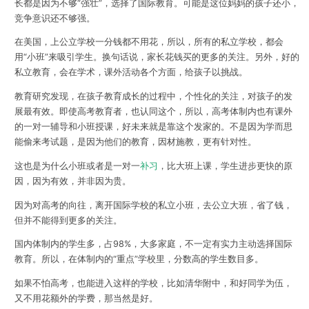
长都是因为不够“强壮”，选择了国际教育。可能是这位妈妈的孩子还小，
竞争意识还不够强。
在美国，上公立学校一分钱都不用花，所以，所有的私立学校，都会
用“小班”来吸引学生。换句话说，家长花钱买的更多的关注。另外，好的
私立教育，会在学术，课外活动各个方面，给孩子以挑战。
教育研究发现，在孩子教育成长的过程中，个性化的关注，对孩子的发
展最有效。即使高考教育者，也认同这个，所以，高考体制内也有课外
的一对一辅导和小班授课，好未来就是靠这个发家的。不是因为学而思
能偷来考试题，是因为他们的教育，因材施教，更有针对性。
这也是为什么小班或者是一对一
补习
，比大班上课，学生进步更快的原
因，因为有效，并非因为贵。
因为对高考的向往，离开国际学校的私立小班，去公立大班，省了钱，
但并不能得到更多的关注。
国内体制内的学生多，占98%，大多家庭，不一定有实力主动选择国际
教育。所以，在体制内的“重点”学校里，分数高的学生数目多。
如果不怕高考，也能进入这样的学校，比如清华附中，和好同学为伍，
又不用花额外的学费，那当然是好。