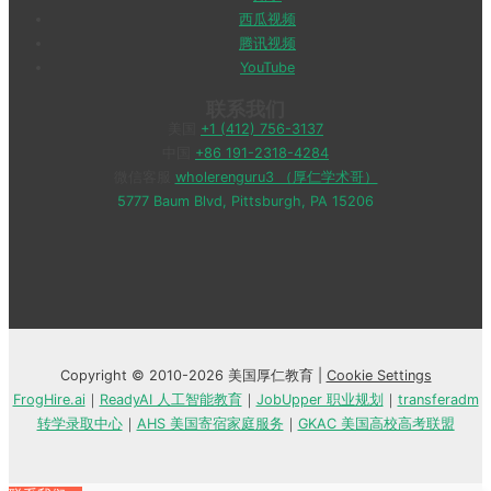
西瓜视频
腾讯视频
YouTube
联系我们
美国
+1 (412) 756-3137
中国
+86 191-2318-4284
微信客服
wholerenguru3 （厚仁学术哥）
5777 Baum Blvd, Pittsburgh, PA 15206
Copyright © 2010-2026 美国厚仁教育 |
Cookie Settings
FrogHire.ai
｜
ReadyAI 人工智能教育
｜
JobUpper 职业规划
｜
transferadm
转学录取中心
｜
AHS 美国寄宿家庭服务
｜
GKAC 美国高校高考联盟