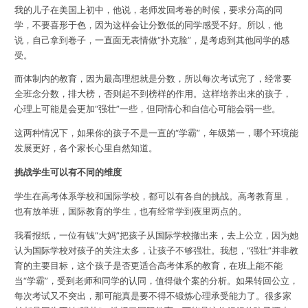
我的儿子在美国上初中，他说，老师发回考卷的时候，要求分高的同
学，不要喜形于色，因为这样会让分数低的同学感受不好。所以，他
说，自己拿到卷子，一直面无表情做“扑克脸”，是考虑到其他同学的感
受。
而体制内的教育，因为最高理想就是分数，所以每次考试完了，经常要
全班念分数，排大榜，否则起不到榜样的作用。这样培养出来的孩子，
心理上可能是会更加“强壮”一些，但同情心和自信心可能会弱一些。
这两种情况下，如果你的孩子不是一直的“学霸”，年级第一，哪个环境能
发展更好，各个家长心里自然知道。
挑战学生可以有不同的维度
学生在高考体系学校和国际学校，都可以有各自的挑战。高考教育里，
也有放羊班，国际教育的学生，也有经常学到夜里两点的。
我看报纸，一位有钱“大妈”把孩子从国际学校撤出来，去上公立，因为她
认为国际学校对孩子的关注太多，让孩子不够强壮。我想，“强壮”并非教
育的主要目标，这个孩子是否更适合高考体系的教育，在班上能不能
当“学霸”，受到老师和同学的认同，值得做个案的分析。如果转回公立，
每次考试又不突出，那可能真是要不得不锻炼心理承受能力了。很多家