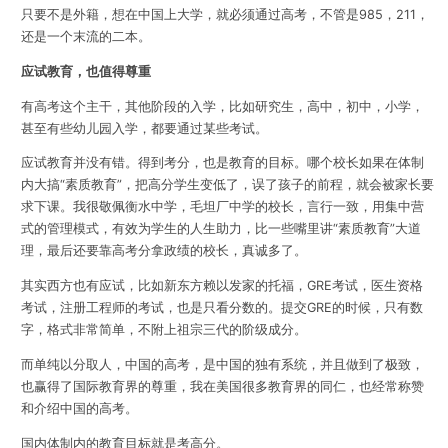
只要不是外籍，想在中国上大学，就必须通过高考，不管是985，211，
还是一个末流的二本。
应试教育，也值得尊重
有高考这个主干，其他阶段的入学，比如研究生，高中，初中，小学，
甚至有些幼儿园入学，都要通过某些考试。
应试教育并没有错。得到考分，也是教育的目标。哪个校长如果在体制
内大搞“素质教育”，把高分学生变低了，误了孩子的前程，就会被家长要
求下课。我很敬佩衡水中学，毛坦厂中学的校长，言行一致，用集中营
式的管理模式，有效为学生的人生助力，比一些嘴里讲“素质教育”大道
理，最后还要靠高考分拿政绩的校长，真诚多了。
其实西方也有应试，比如新东方赖以发家的托福，GRE考试，医生资格
考试，注册工程师的考试，也是只看分数的。提交GRE的时候，只有数
字，格式非常简单，不附上祖宗三代的阶级成分。
而单纯以分取人，中国的高考，是中国的独有系统，并且做到了极致，
也赢得了国际教育界的尊重，我在美国很多教育界的同仁，也经常称赞
和介绍中国的高考。
国内体制内的教育目标就是考高分。