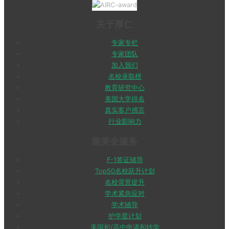
关于厚仁
专家专栏
专家团队
加入我们
名校录取榜
教育研究中心
美国大学排名
真实客户感言
行业影响力
留美全服务
F-1签证辅导
Top50名校跃升计划
名校背景提升
学术紧急应对
学术辅导
护学星计划
美国初/高中申请和转学