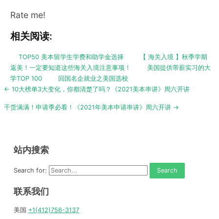
Rate me!
相关阅读:
TOP50 美本留学生学费和助学金选择
【 海关入境 】秋季学期
返美！一定要知道这些海关入境注意事项！
美国提供带薪实习的大
学TOP 100
回国名企就业之美国选校
Post
← 10大榜单3大变化，你都清楚了吗？《2021美本串讲》周六开讲
navigation
干货满满！申请季必看！《2021年美本申请串讲》周六开讲 →
站内搜索
Search for:
联系我们
美国
+1(412)756-3137