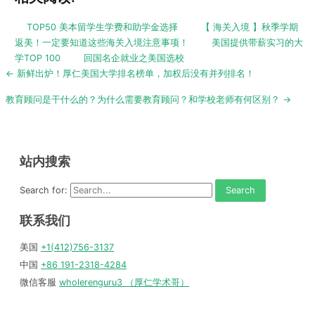
TOP50 美本留学生学费和助学金选择
【 海关入境 】秋季学期
返美！一定要知道这些海关入境注意事项！
美国提供带薪实习的大
学TOP 100
回国名企就业之美国选校
Post
← 新鲜出炉！厚仁美国大学排名榜单，加权后没有并列排名！
navigation
教育顾问是干什么的？为什么需要教育顾问？和学校老师有何区别？ →
站内搜索
Search for:
联系我们
美国
+1(412)756-3137
中国
+86 191-2318-4284
微信客服
wholerenguru3 （厚仁学术哥）