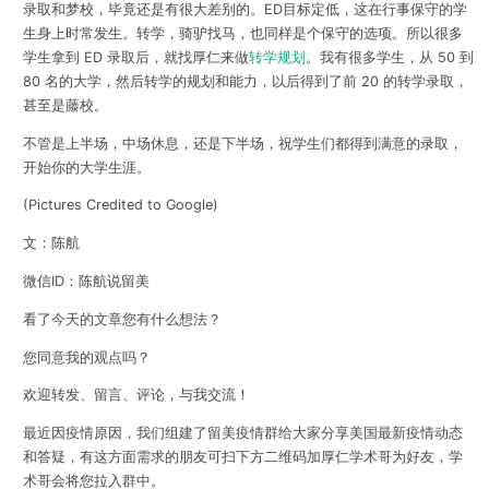
录取和梦校，毕竟还是有很大差别的。ED目标定低，这在行事保守的学
生身上时常发生。转学，骑驴找马，也同样是个保守的选项。所以很多
学生拿到 ED 录取后，就找厚仁来做
转学规划
。我有很多学生，从 50 到
80 名的大学，然后转学的规划和能力，以后得到了前 20 的转学录取，
甚至是藤校。
不管是上半场，中场休息，还是下半场，祝学生们都得到满意的录取，
开始你的大学生涯。
(Pictures Credited to Google)
文：陈航
微信ID：陈航说留美
看了今天的文章您有什么想法？
您同意我的观点吗？
欢迎转发、留言、评论，与我交流！
最近因疫情原因，我们组建了留美疫情群给大家分享美国最新疫情动态
和答疑，有这方面需求的朋友
可扫下方二维码加厚仁学术哥为好友，学
术哥会将您拉入群中。