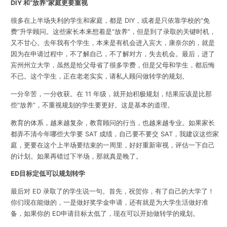
DIY 和“放养”家庭更要重视
很多在上半场失利的学生和家庭，都是 DIY，或者是只依靠学校的“免
费”升学顾问。这些家长本来想着是“放养”，但是到了录取的关键时机，
又不甘心。去年我有个学生，本来是有机会进入宾大，康奈尔的，就是
因为在申请过程中，不了解自己，不了解对方，失去机会。最后，进了
宾州州立大学，虽然是给父母省了很多学费，但是父母和学生，都后悔
不已。这个学生，正在老老实实，请私人顾问做转学的规划。
一分辛苦，一分收获。在 11 年级，就开始积极规划，结果应该是比那
些“放养”，不重视规划的学生要更好。这是基本的道理。
教育的体系，越来越复杂，教育顾问的行当，也越来越专业。如果家长
都弄不清今年哪些大学要 SAT 成绩，自己要不要交 SAT，我建议这些家
庭，更要在这个上半场要结束的一周里，好好重新审视，评估一下自己
的计划。如果再错过下半场，那就真是晚了。
ED目标定低可以规划转学
最后对 ED 录取了的学生说一句。首先，祝贺你，有了自己的大学了！
你们现在能做的，一是做好奖学金申请，还有就是为大学生活做好准
备，如果你的 ED申请目标太低了，现在可以开始做转学的规划。