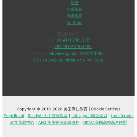
知乎
西瓜视频
腾讯视频
YouTube
联系我们
美国
+1 (412) 756-3137
中国
+86 191-2318-4284
微信客服
wholerenguru3 （厚仁学术哥）
5777 Baum Blvd, Pittsburgh, PA 15206
Copyright © 2010-2026 美国厚仁教育 |
Cookie Settings
FrogHire.ai
｜
ReadyAI 人工智能教育
｜
JobUpper 职业规划
｜
transferadm
转学录取中心
｜
AHS 美国寄宿家庭服务
｜
GKAC 美国高校高考联盟