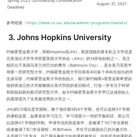
Spring 2022 (Scholarship Consideration
August 31, 2021
Deadline)
参考链接：
https://www.cs.usc.edu/academic-programs/masters/
3. Johns Hopkins University
约翰霍普金斯大学，简称Hopkins或JHU，美国顶级的著名私立大学也是
北美顶尖大学学术联盟美国大学协会（AAU）的14所创始校之一。其
主
校区位于美国马里兰州巴尔的摩市（Baltimore City），是全美乃至西半
球第一所研究型大学。约翰霍普金斯大学目前有400多个本科生创办的学
生俱乐部，约翰霍普金斯大学的创始人、银行家约翰斯•霍普金斯希望由
他捐资成立的大学能够跳出美式学院的老旧模式，打造一所专注于科研
和鼓励创新的新式研究型大学。如今约翰霍普金斯大学早已达成创始人
的愿望成为了全美最优秀的大学之一。
JHU的CS项目是学期制，整个项目都3到4个学期，也可以选择3个学期
的课程设置，如果喜欢学习压力、学习强度小一些的节奏的话，那么可
以选择4个学期的学制。申请毕业的前提条件，是修满了10门专业课程，
或者修满了8门专业课程，外加thesis，学生可以根据自己的兴趣方向，
去选择2门非专业、自己感兴趣的方向的课程修学分，但前提选的课程必