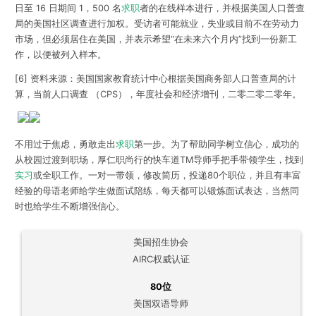
日至 16 日期间 1，500 名
求职
者的在线样本进行，并根据美国人口普查
局的美国社区调查进行加权。受访者可能就业，失业或目前不在劳动力
市场，但必须居住在美国，并表示希望“在未来六个月内”找到一份新工
作，以便被列入样本。
[6] 资料来源：美国国家教育统计中心根据美国商务部人口普查局的计
算，当前人口调查 （CPS），年度社会和经济增刊，二零二零二零年。
不用过于焦虑，勇敢走出
求职
第一步。为了帮助同学树立信心，成功的
从校园过渡到职场，厚仁职尚行的
快车道TM导师手把手带领学生，找到
实习
或全职工作
。
一对一带领，修改简历，投递80个职位，并且有丰富
经验的母语老师给学生做面试陪练，每天都可以锻炼面试表达，当然同
时也给学生不断增强信心。
美国招生协会
AIRC权威认证
80位
美国双语导师