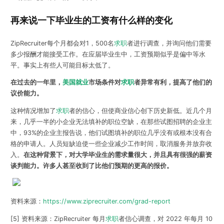
再来说一下毕业生的工资有什么样的变化
ZipRecruiter每个月都会对1，500名
求职
者进行调查，并询问他们需要
多少报酬才能接受工作。在应届毕业生中，工资预期似乎是偏中等水
平。事实上有些人可能目标太低了。
在过去的一年里，
美国就业
市场条件对
求职
者异常有利，提高了他们的
议价能力。
这种情况增加了
求职
者的信心，但使商业信心创下历史新低。近几个月
来，几乎一半的小企业无法填补的职位空缺，在那些试图招聘的企业主
中，93%的企业主报告说，他们试图填补的职位几乎没有或根本没有合
格的申请人。人员短缺迫使一些企业减少工作时间，取消服务并放弃收
入。
在这种背景下，
对
大学毕业生的需求量很大，并且具有很强的薪资
谈判能力。许多人甚至收到了比他们预期的更高的报价。
资料来源：
https://www.ziprecruiter.com/grad-report
[5] 资料来源：ZipRecruiter 每月
求职
者信心调查，对 2022 年每月 10