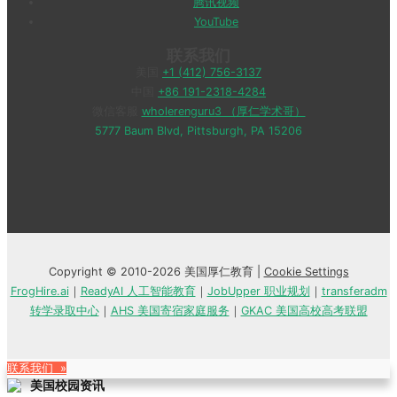
腾讯视频
YouTube
联系我们
美国
+1 (412) 756-3137
中国
+86 191-2318-4284
微信客服
wholerenguru3 （厚仁学术哥）
5777 Baum Blvd, Pittsburgh, PA 15206
Copyright © 2010-2026 美国厚仁教育 |
Cookie Settings
FrogHire.ai
｜
ReadyAI 人工智能教育
｜
JobUpper 职业规划
｜
transferadm
转学录取中心
｜
AHS 美国寄宿家庭服务
｜
GKAC 美国高校高考联盟
联系我们 »
美国校园资讯