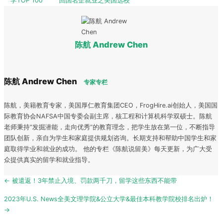
学TOP 100
回国名企就业之美国选校
陈航 Andrew Chen
陈航 Andrew Chen
专家专栏
陈航，美籍教育专家，美国厚仁教育集团CEO，FrogHire.ai创始人，美国国
际教育协会NAFSA中国专委会副主席，核工程和计算机科学双硕士。陈航
老师秉持“发掘潜能，走向优秀”的教育理念，把学生放在第一位，不断指导
团队创新，亲自为学生和家庭提供规划咨询。长期支持和帮助中国学生和家
庭取得学业和就业的成功。 他的专栏《陈航说留美》每天更新，为广大受
众提供真实的留学和就业指导。
Post
← 被遣返！3年禁止入境、罚款两千刀，留学这些东西不能带
navigation
2023年U.S. News全美文理学院&公立大学&最佳本科教学院校排名出炉！
→