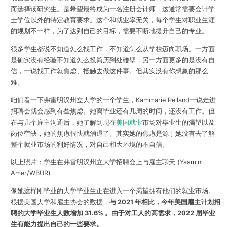
而选择读研究生。是希望最终成为一名注册会计师，这通常需要会计学
士学位以外的特定教育要求。这个和就业率无关，每个学生对职业生涯
的规划不一样，为了达到自己的目标，需要不断地提升自己的专业。
很多学生都说不知道怎么找工作，不知道怎么从学校迈向职场。一方面
是确实没有经验不知道怎么投简历到处碰壁，另一方面更多的是没有自
信，一说找工作就焦虑、抵触去做这件事。但其实没有你想象的那么
难。
咱们看一下弗雷明汉州立大学的一个学生，Kammarie Pelland一说走进
招聘会就会感到有些焦虑。她离毕业还有几周的时间，还没有工作。但
在与几个雇主沟通后，她了解到现在
美国就业
市场对毕业生的渴望以及
岗位空缺，她的焦虑很快就消退了。其实她的焦虑是源于她没有去了解
整个就业市场的利好情况，对自己和大环境的不自信。
以上照片：学生在弗雷明汉州立大学招聘会上与雇主聊天 (Yasmin
Amer/WBUR)
像她这样刚毕业的大学毕业生正在进入一个渴望拥有他们的就业市场。
根据美国大学和雇主协会的数据，
与 2021 年相比，今年美国雇主计划招
聘的
大学毕业生人数增加 31.6%
。由于对工人的高需求，2022 届毕业
生有能力提出自己的一些要求。