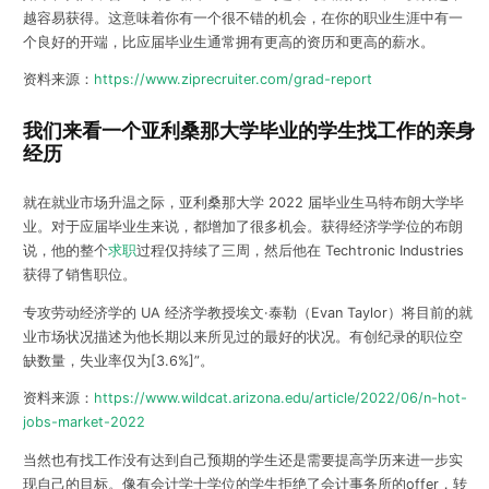
越容易获得。这意味着你有一个很不错的机会，在你的职业生涯中有一
个良好的开端，比应届毕业生通常拥有更高的资历和更高的薪水。
资料来源：
https://www.ziprecruiter.com/grad-report
我们来看一个亚利桑那大学毕业的学生找工作的亲身
经历
就在就业市场升温之际，亚利桑那大学 2022 届毕业生马特布朗大学毕
业。对于应届毕业生来说，都增加了很多机会。获得经济学学位的布朗
说，
他的整个
求职
过程仅持续了三周
，然后他在 Techtronic Industries
获得了销售职位。
专攻劳动经济学的 UA 经济学教授埃文·泰勒（Evan Taylor）
将目前的就
业市场状况描述为他长期以来所见过的最好的状况。有创纪录的职位空
缺数量，失业率仅为[3.6%]”。
资料来源：
https://www.wildcat.arizona.edu/article/2022/06/n-hot-
jobs-market-2022
当然也有找工作没有达到自己预期的学生还是需要提高学历来进一步实
现自己的目标。像有会计学士学位的学生拒绝了会计事务所的offer，转