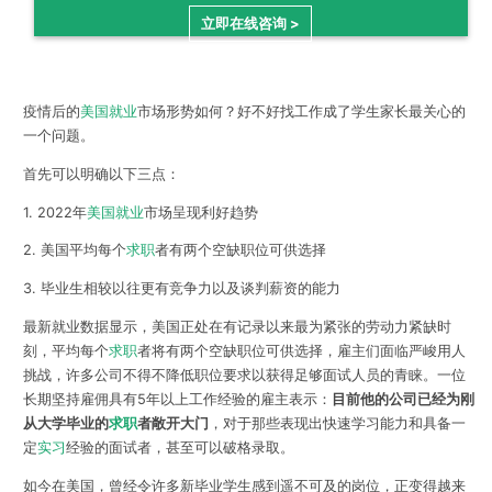
立即在线咨询 >
疫情后的
美国就业
市场形势如何？好不好找工作成了学生家长最关心的
一个问题。
首先可以明确以下三点：
1. 2022年
美国就业
市场呈现利好趋势
2. 美国平均每个
求职
者有两个空缺职位可供选择
3. 毕业生相较以往更有竞争力以及谈判薪资的能力
最新就业数据显示，美国正处在有记录以来最为紧张的劳动力紧缺时
刻，
平均每个
求职
者将有两个空缺职位可供选择
，
雇主们面临严峻用人
挑战，许多公司不得不降低职位要求以获得足够面试人员的青睐。一位
长期坚持雇佣具有5年以上工作经验的雇主表示：
目前他的公司已经为刚
从大学毕业的
求职
者敞开大门
，对于那些表现出快速学习能力和具备一
定
实习
经验的面试者，甚至可以破格录取。
如今在美国，曾经令许多新毕业学生感到遥不可及的岗位，正变得越来