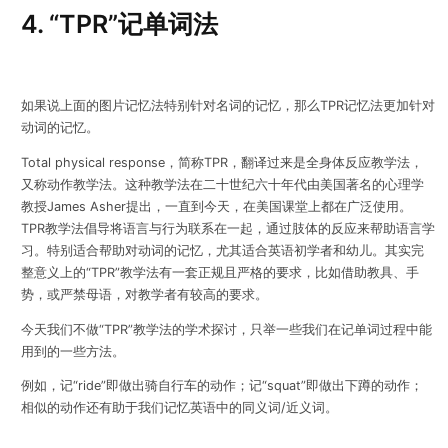
4. “TPR”记单词法
如果说上面的图片记忆法特别针对名词的记忆，那么TPR记忆法更加针对
动词
的记忆。
Total physical response，简称TPR，翻译过来是全身体反应教学法，
又称动作教学法。这种教学法在二十世纪六十年代由美国著名的心理学
教授James Asher提出，一直到今天，在美国课堂上都在广泛使用。
TPR教学法倡导将语言与行为联系在一起，通过肢体的反应来帮助语言学
习。特别适合帮助对动词的记忆，尤其适合英语初学者和幼儿。其实完
整意义上的“TPR”教学法有一套正规且严格的要求，比如借助教具、手
势，或严禁母语，对教学者有较高的要求。
今天我们不做“TPR”教学法的学术探讨，只举一些我们在记单词过程中能
用到的一些方法。
例如，记“ride”即做出骑自行车的动作；记“squat”即做出下蹲的动作；
相似的动作还有助于我们记忆英语中的同义词/近义词。