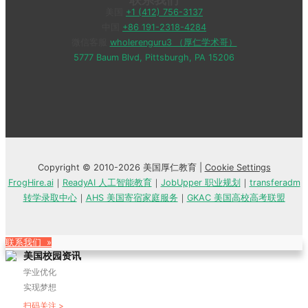
美国
+1 (412) 756-3137
中国
+86 191-2318-4284
微信客服
wholerenguru3 （厚仁学术哥）
5777 Baum Blvd, Pittsburgh, PA 15206
Copyright © 2010-2026 美国厚仁教育 |
Cookie Settings
FrogHire.ai
｜
ReadyAI 人工智能教育
｜
JobUpper 职业规划
｜
transferadm
转学录取中心
｜
AHS 美国寄宿家庭服务
｜
GKAC 美国高校高考联盟
联系我们 »
美国校园资讯
学业优化
实现梦想
扫码关注 >