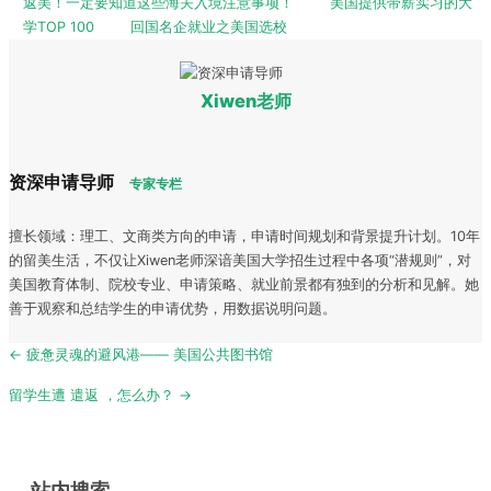
返美！一定要知道这些海关入境注意事项！
美国提供带薪实习的大
学TOP 100
回国名企就业之美国选校
Xiwen老师
资深申请导师
专家专栏
擅长领域：理工、文商类方向的申请，申请时间规划和背景提升计划。10年
的留美生活，不仅让Xiwen老师深谙美国大学招生过程中各项“潜规则”，对
美国教育体制、院校专业、申请策略、就业前景都有独到的分析和见解。她
善于观察和总结学生的申请优势，用数据说明问题。
Post
← 疲惫灵魂的避风港—— 美国公共图书馆
navigation
留学生遭 遣返 ，怎么办？ →
站内搜索