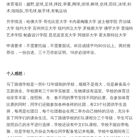
体育项目：
越野,篮球,足球,摔跤,举重,网球,排球,棒球,垒球,田径,冰球,剑
术,啦啦队,羽毛球,板手球,有氧运动
升学情况：哈佛大学 哥伦比亚大学 卡内基梅隆大学 波士顿学院 乔治城
大学 纽约大学 宾州州立大学 纽约州立大学 罗格斯大学 佛罕大学 普瑞特
艺术学院 帕森设计学院 昆尼皮亚克大学 阿德菲大学 霍夫斯特拉大学
申请要求：不需要托福，不需要面试。科目成绩平均90分以上。两封推
荐信，一份自述。三十万存款证明。19岁必须毕业。
个人感想：
马丁路德学校是一所6-12年级制的学校，规模不是很大，但是麻雀虽小
五脏俱全。学校拥有三个科学实验室，生物课设有温室。学校的体育活
动非常丰富，按照秋、冬、春不同的季节安排不同的比赛。在参加体育
比赛的同时，同学们还能参加各种各样的社团，有23个社团供学生选
择，每周是社团日，每个社团都会在周二举办自己独特的活动，充分丰
富了同学们的课余生活。马丁路德学校的ESL课程分三个等级，学生可以
按照自己的水平进行选择，学校还设有中文ESL课程。学校不能自带电
脑，但是学校九月份会为每位同学配备笔记本电脑。学校午饭期间有三