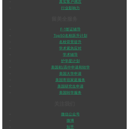
真实客户感言
行业影响力
留美全服务
F-1签证辅导
Top50名校跃升计划
名校背景提升
学术紧急应对
学术辅导
护学星计划
美国初/高中申请和转学
美国大学申请
美国寄宿家庭服务
美国研究生申请
美国转学服务
关注我们
微信公众号
微博
知乎