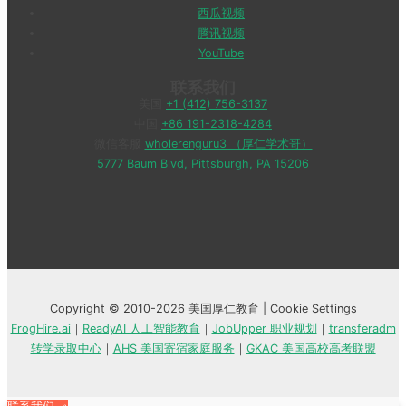
西瓜视频
腾讯视频
YouTube
联系我们
美国
+1 (412) 756-3137
中国
+86 191-2318-4284
微信客服
wholerenguru3 （厚仁学术哥）
5777 Baum Blvd, Pittsburgh, PA 15206
Copyright © 2010-2026 美国厚仁教育 |
Cookie Settings
FrogHire.ai
｜
ReadyAI 人工智能教育
｜
JobUpper 职业规划
｜
transferadm
转学录取中心
｜
AHS 美国寄宿家庭服务
｜
GKAC 美国高校高考联盟