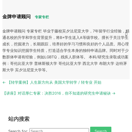
金牌申请顾问
专家专栏
金牌申请顾问 专家专栏 毕业于藤校宾夕法尼亚大学，7年留学行业经验，精
通名校的升学和学生背景提升，将B+学生送入A等级学校。擅长于关注学生
成长，挖掘潜力，长期跟踪，培养好的学习习惯和良好的个人品质。用心理
学专业知识挖掘学生特质，打造适合学生本身的独特申请品牌。同时对于少
数群体申请有经验，例如LGBTQ，残疾人群体等。 本科/研究生录取成功案
例：哥伦比亚大学 普林斯顿大学 哥伦比亚大学 西北大学 布朗大学 达特茅
斯大学 宾夕法尼亚大学等。
Post
← 【转学案例】人生新方向从 美国大学转学 / 转专业 开始
navigation
【讲座】对话厚仁专家：决胜2016，你不知道的研究生申请秘诀 →
站内搜索
Search for: