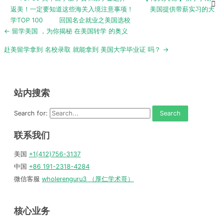
返美！一定要知道这些海关入境注意事项！
美国提供带薪实习的大
学TOP 100
回国名企就业之美国选校
Post
← 留学美国 ，为你揭秘 在美国转学 的奥义
navigation
赴美留学拿到 名校录取 就能拿到 美国大学毕业证 吗？ →
站内搜索
Search for:
联系我们
美国
+1(412)756-3137
中国
+86 191-2318-4284
微信客服
wholerenguru3 （厚仁学术哥）
核心业务