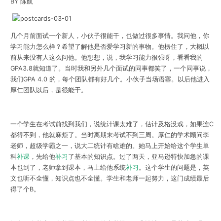
BY 陈航
几个月前面试一个新人，小伙子很能干，也做过很多事情。我问他，你
学习能力怎么样？希望了解他是否爱学习新的事物。他楞住了，大概以
前从来没有人这么问他。他想想，说，我学习能力很强呀，看看我的
GPA3.8就知道了。当时我和另外几个面试的同事都笑了，一个同事说，
我们GPA 4.0 的，每个团队都有好几个。小伙子当场语塞。以后他进入
厚仁团队以后，是很能干。
一个学生在考试前找到我们，说统计课太难了，估计及格没戏，如果连C
都得不到，他就麻烦了。当时离期末考试不到三周。厚仁的学术顾问李
老师，超级学霸之一，说大二统计有啥难的。她马上开始给这个学生单
科
补课
，先给他
补习
了基本的知识点。过了两天，亚马逊特快加急的课
本也到了，老师拿到课本，马上给他系统
补习
。这个学生的问题是，英
文也听不全懂，知识点也不全懂。学生和老师一起努力，这门成绩最后
得了个B。