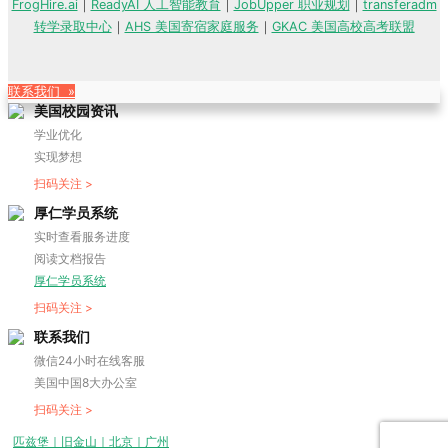
FrogHire.ai
｜
ReadyAI 人工智能教育
｜
JobUpper 职业规划
｜
transferadm
转学录取中心
｜
AHS 美国寄宿家庭服务
｜
GKAC 美国高校高考联盟
联系我们 »
美国校园资讯
学业优化
实现梦想
扫码关注 >
厚仁学员系统
实时查看服务进度
阅读文档报告
厚仁学员系统
扫码关注 >
联系我们
微信24小时在线客服
美国中国8大办公室
扫码关注 >
匹兹堡｜旧金山｜北京｜广州