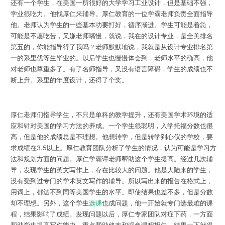
还有一个学生，在美国一所很好的大学学习工业设计，但是基础不强，
学业很吃力。他找厚仁来辅导。厚仁教育的一位学霸老师负责全面指导
他。老师认为学生的一些基本功要打好，循序渐进。学生可能是着急，
可能是不愿吃苦，又嫌老师嘴慢，就说，我在的设计专业，是全美排名
第五的，你能指导得了我吗？老师默默地说，我就是从设计专业排名第
一的系里优等生毕业的。以后学生也慢慢体会到，老师水平的确高，他
对老师也尊重多了。有了名师指导，又没有语言障碍，学生的成绩也不
断上升。系里的年度设计，还得了个奖。
厚仁老师们指导学生，不只是单科的教学提升，还有美国学术环境的适
应和针对美国的学习方法的养成。一个学生很聪明，入学托福分数也很
高，但是他的成绩总是不理想。他想转学，但是转学到心仪的学校，要
求成绩在3.5以上。厚仁教育团队分析了学生的情况，认为可能是学习方
法和规划方面的问题。厚仁学霸谭老师帮助这个学生提高。经过几次辅
导，发现学生的英文写作上，存在比较大的问题。他是大陆来的学生，
没有受到过专门的学术英文写作的辅导。所以写出来的报告在格式上，
用词上，都达不到同等美国学生的水平。即使结果也差不多，但是分数
却不理想。另外，这个学生
选课
也成问题，他一开始就专门选最难的课
程，结果影响了成绩。发现问题以后，厚仁专家团队对症下药，一方面