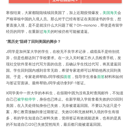
寒假结束，大家都陆陆续续回美国了，加上近期疫情爆发，
美国海关
会
严格审核中国的入境人员。那么对于已经有签证在美国读书的学生，想
要直接入境，是不是就没什么大问题了呢？Oh~nonono，即使是有留学
经历的同学，在重新过
海关
的时候仍有可能被遣返。
“黑历史”阻碍了回到美国的脚步？
J同学是加州某大学的学生，在校无不良学术记录，成绩虽不是特别优
异，但是也都达到了学校要求。
在一次入关时被工作人员检查手机，发
现社交软件里有过代写方面的信息，后确认学生找过代写，将其遣返回
国。
学生回到国内感到非常无助，希望专家老师可以帮助他再次回到美
国。
于是，专家老师帮助J同学模拟
面签
，指导学生准备
面签
材料和如何
与签证官面谈。
最终帮助J同学成功拿到F-1签证。
X同学美中一所大学的本科生，在假期中因为没有及时查阅邮件，不知道
自己已
被学校停学
，身份也已终止。
在新学期入学前拿着失效的I20回到
美国，在入关处得知身份已失效，无奈被遣返回国。
不要以为这只是个
案，厚仁教育接触到拿过期签证、失效I20和无效材料入境的学生有很
多，有的学生知道自己材料失效，觉得签证有效就能进来，也有的是真
的不知道自己I20已失效贸然闯关，最后都只能被遣返回国。