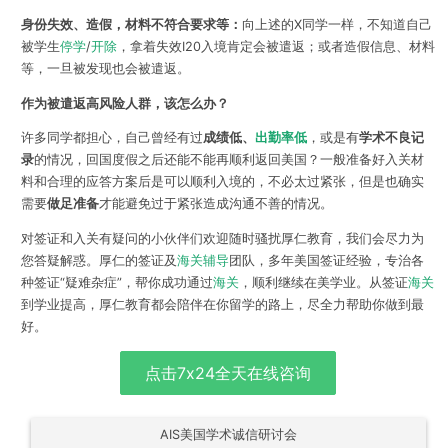
身份失效、造假，材料不符合要求等：
向上述的X同学一样，不知道自己
被学生
停学
/
开除
，拿着失效I20入境肯定会被遣返；或者造假信息、材料
等，一旦被发现也会被遣返。
作为被遣返高风险人群，该怎么办？
许多同学都担心，自己曾经有过
成绩低、
出勤率低
，或是有
学术不良记
录
的情况，回国度假之后还能不能再顺利返回美国？一般准备好入关材
料和合理的应答方案后是可以顺利入境的，不必太过紧张，但是也确实
需要
做足准备
才能避免过于紧张造成沟通不善的情况。
对签证和入关有疑问的小伙伴们欢迎随时骚扰厚仁教育，我们会尽力为
您答疑解惑。厚仁的签证及
海关辅导
团队，多年美国签证经验，专治各
种签证“疑难杂症”，帮你成功通过
海关
，顺利继续在美学业。从签证
海关
到学业提高，厚仁教育都会陪伴在你留学的路上，尽全力帮助你做到最
好。
点击7x24全天在线咨询
AIS美国学术诚信研讨会