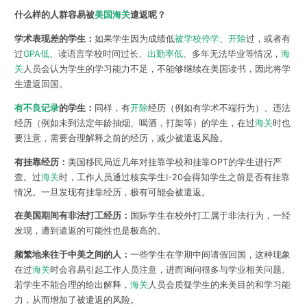
什么样的人群容易被
美国海关
遣返呢？
学术表现差的学生：
如果学生因为成绩低
被学校停学
、
开除
过，或者有
过
GPA低
、读语言学校时间过长、
出勤率低
、多年无法毕业等情况，
海
关
人员会认为学生的学习能力不足，不能够继续在美国读书，因此将学
生遣返回国。
有不良记录
的学生：
同样，有
开除
经历（例如有学术不端行为）、违法
经历（例如未到法定年龄抽烟、喝酒，打架等）的学生，在过
海关
时也
要注意，需要合理解释之前的经历，减少被遣返风险。
有挂靠经历：
美国移民局近几年对挂靠学校和挂靠OPT的学生进行严
查。过
海关
时，工作人员通过核实学生I-20会得知学生之前是否有挂靠
情况。一旦发现有挂靠经历，极有可能会被遣返。
在美国期间有非法打工经历：
国际学生在校外打工属于非法行为，一经
发现，遭到遣返的可能性也是极高的。
频繁地来往于中美之间的人：
一些学生在学期中间请假回国，这种现象
在过
海关
时会容易引起工作人员注意，进而询问很多与学业相关问题。
若学生不能合理的给出解释，
海关
人员会质疑学生的来美目的和学习能
力，从而增加了被遣返的风险。