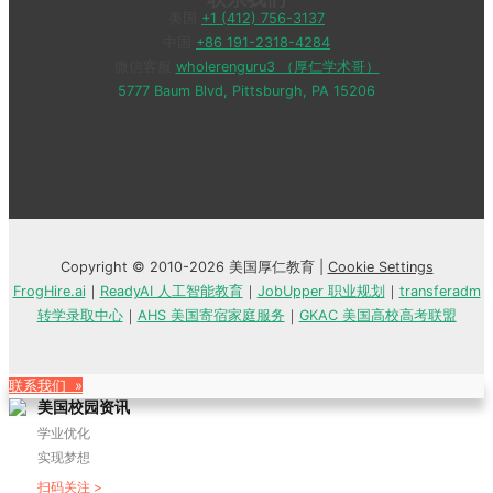
美国
+1 (412) 756-3137
中国
+86 191-2318-4284
微信客服
wholerenguru3 （厚仁学术哥）
5777 Baum Blvd, Pittsburgh, PA 15206
Copyright © 2010-2026 美国厚仁教育 |
Cookie Settings
FrogHire.ai
｜
ReadyAI 人工智能教育
｜
JobUpper 职业规划
｜
transferadm
转学录取中心
｜
AHS 美国寄宿家庭服务
｜
GKAC 美国高校高考联盟
联系我们 »
美国校园资讯
学业优化
实现梦想
扫码关注 >