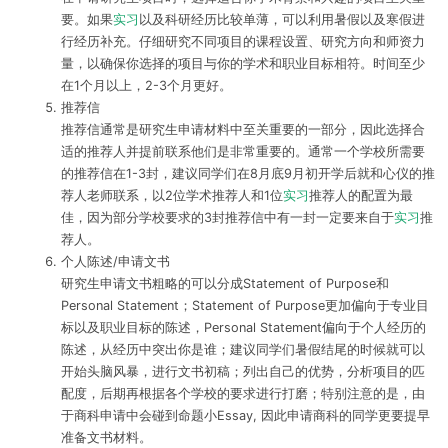
要。如果
实习
以及科研经历比较单薄，可以利用暑假以及寒假进
行经历补充。仔细研究不同项目的课程设置、研究方向和师资力
量，以确保你选择的项目与你的学术和职业目标相符。时间至少
在1个月以上，2-3个月更好。
推荐信
推荐信通常是研究生申请材料中至关重要的一部分，因此选择合
适的推荐人并提前联系他们是非常重要的。通常一个学校所需要
的推荐信在1-3封，建议同学们在8月底9月初开学后就和心仪的推
荐人老师联系，以2位学术推荐人和1位
实习
推荐人的配置为最
佳，因为部分学校要求的3封推荐信中有一封一定要来自于
实习
推
荐人。
个人陈述/申请文书
研究生申请文书粗略的可以分成Statement of Purpose和
Personal Statement；Statement of Purpose更加偏向于专业目
标以及职业目标的陈述，Personal Statement偏向于个人经历的
陈述，从经历中突出你是谁；建议同学们暑假结尾的时候就可以
开始头脑风暴，进行文书初稿；列出自己的优势，分析项目的匹
配度，后期再根据各个学校的要求进行打磨；特别注意的是，由
于商科申请中会碰到命题小Essay, 因此申请商科的同学更要提早
准备文书材料。