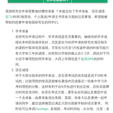
美国研究生申请需要做好哪些准备 ？本篇总结了学术准备、语言成绩、
实习
/科研/推荐信、个人陈述/申请文书等各方面的注意事项，希望能够
帮助到想要申请美国研究生的同学们。
学术准备
在研究生申请过程中，学术表现是至关重要的。确保你的学术成
绩在本科阶段保持良好，尤其是在与你所申请的研究生项目相关
的课程中取得优异成绩。尽管在10月至1月投递申请的时候可能只
有大学前三年的成绩，但有部分学校的截止在2-3月，因此对于均
分还不够理想的同学来说，大四上学期也是个
提高GPA
的好时
间。
语言成绩
对于大部分陆本的同学来说，语言类考试的优先级是高于GRE考
试的；比较理想的情况是能够在暑假内完成最后一轮集中学习并
考到理想的分数。这样有利于在9月份进行初步定校，且给后面腾
出时间攻克GRE。在语言考试方面，通常会在托福以及雅思中选
一个去准备；如果准备混合美国、英国、加拿大以及澳洲一起申
请的同学，建议选择雅思以满足大部分国家学校的语言要求。 同
时也可以考虑
Duolingo,
多领国；考试时间短，出分快。注意：多