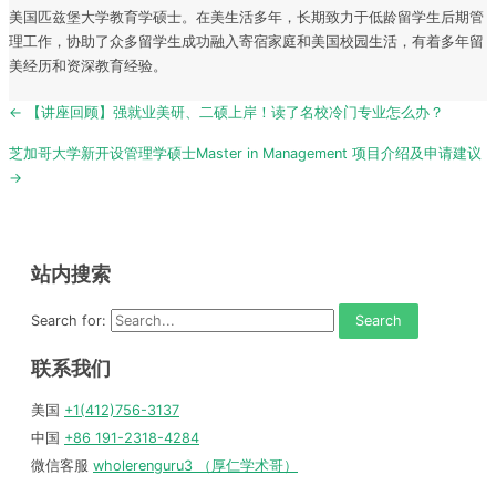
美国匹兹堡大学教育学硕士。在美生活多年，长期致力于低龄留学生后期管
理工作，协助了众多留学生成功融入寄宿家庭和美国校园生活，有着多年留
美经历和资深教育经验。
Post
← 【讲座回顾】强就业美研、二硕上岸！读了名校冷门专业怎么办？
navigation
芝加哥大学新开设管理学硕士Master in Management 项目介绍及申请建议
→
站内搜索
Search for:
联系我们
美国
+1(412)756-3137
中国
+86 191-2318-4284
微信客服
wholerenguru3 （厚仁学术哥）