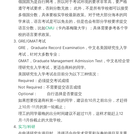
领国因为是自行网考，所以对于考试环境的要求非常高，要严格
遵守考试要求，否则分数无效； 此外，不是所有学校都可以接受
多领国分数，具体要核实学校最新政策。对于绝大部分海本的同
学来说，语言考试是可以免去的，但是也会有部分学校要求提交
语言分数，比如
CMU
（卡内基梅隆大学）；具体需要参考各个学
校的语言要求政策。
GRE/GMAT考试
GRE， Graduate Record Examination，中文名美国研究生入学
考试，针对大多数专业；
GMAT，Graduate Management Admission Test，中文名经企管
理研究生入学考试，更适合商科的同学。
美国研究生入学考试在目前分为以下三种情况：
Required：必须提交考试成绩
Not Required：不需要提交语言成绩
Optional： 自行选择是否要提交
如果想要投递商科第一轮的同学，建议在10月之前出分，才赶得
上10月-11月的第一轮截止；
理工的同学最晚的出分时间建议不超过11月，这样才能赶上12
月-1月份截止的大批学校。
实习/科研
在申请研究生项目时，选择适合你学术背景和兴趣的项目至关重