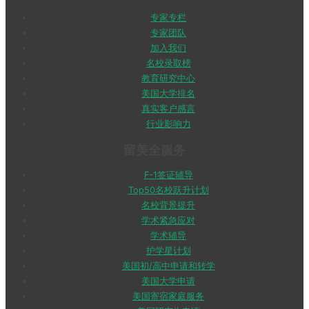
专家专栏
专家团队
加入我们
名校录取榜
教育研究中心
美国大学排名
真实客户感言
行业影响力
留美全服务
F-1签证辅导
Top50名校跃升计划
名校背景提升
学术紧急应对
学术辅导
护学星计划
美国初/高中申请和转学
美国大学申请
美国寄宿家庭服务