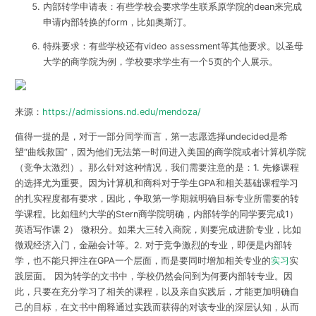
内部转学申请表：有些学校会要求学生联系原学院的dean来完成
申请内部转换的form，比如奥斯汀。
特殊要求：有些学校还有video assessment等其他要求。以圣母
大学的商学院为例，学校要求学生有一个5页的个人展示。
来源：
https://admissions.nd.edu/mendoza/
值得一提的是，对于一部分同学而言，第一志愿选择undecided是希
望“曲线救国”，因为他们无法第一时间进入美国的商学院或者计算机学院
（竞争太激烈）。那么针对这种情况，我们需要注意的是：1. 先修课程
的选择尤为重要。因为计算机和商科对于学生GPA和相关基础课程学习
的扎实程度都有要求，因此，争取第一学期就明确目标专业所需要的转
学课程。比如纽约大学的Stern商学院明确，内部转学的同学要完成1）
英语写作课 2） 微积分。如果大三转入商院，则要完成进阶专业，比如
微观经济入门，金融会计等。2. 对于竞争激烈的专业，即便是内部转
学，也不能只押注在GPA一个层面，而是要同时增加相关专业的
实习
实
践层面。 因为转学的文书中，学校仍然会问到为何要内部转专业。因
此，只要在充分学习了相关的课程，以及亲自实践后，才能更加明确自
己的目标，在文书中阐释通过实践而获得的对该专业的深层认知，从而