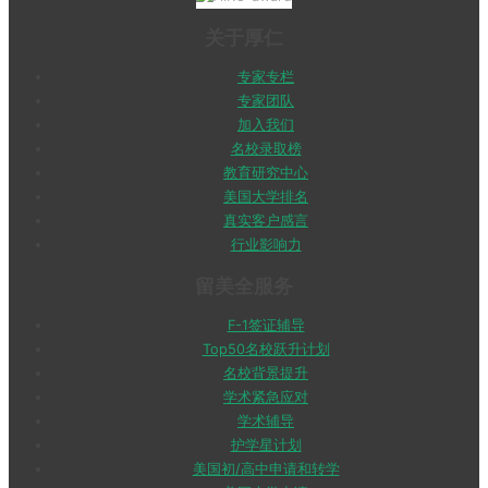
关于厚仁
专家专栏
专家团队
加入我们
名校录取榜
教育研究中心
美国大学排名
真实客户感言
行业影响力
留美全服务
F-1签证辅导
Top50名校跃升计划
名校背景提升
学术紧急应对
学术辅导
护学星计划
美国初/高中申请和转学