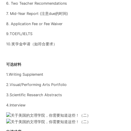
6. Two Teacher Recommendations
7. Mid-Year Report
(注意due的时间)
8. Application Fee or Fee Waiver
9.TOEFL/IELTS
10.奖学金申请（如符合要求）
可选材料
1.Writing Supplement
2.Visual/Performing Arts Portfolio
3.Scientific Research Abstracts
4.Interview