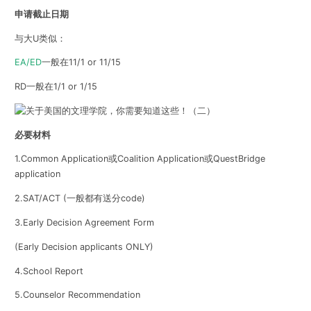
申请截止日期
与大U类似：
EA/ED
一般在11/1 or 11/15
RD一般在1/1 or 1/15
必要材料
1.
Common Application或Coalition Application或QuestBridge
application
2.SAT/ACT
(一般都有送分code)
3.
Early Decision Agreement Form
(Early Decision applicants ONLY)
4.School Report
5.Counselor Recommendation