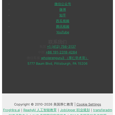
微信公众号
微博
知乎
西瓜视频
腾讯视频
YouTube
联系我们
美国
+1 (412) 756-3137
中国
+86 191-2318-4284
微信客服
wholerenguru3 （厚仁学术哥）
5777 Baum Blvd, Pittsburgh, PA 15206
Copyright © 2010-2026 美国厚仁教育 |
Cookie Settings
FrogHire.ai
｜
ReadyAI 人工智能教育
｜
JobUpper 职业规划
｜
transferadm