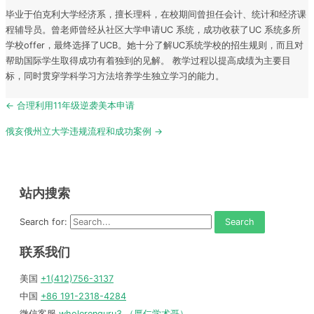
毕业于伯克利大学经济系，擅长理科，在校期间曾担任会计、统计和经济课
程辅导员。曾老师曾经从社区大学申请UC 系统，成功收获了UC 系统多所
学校offer，最终选择了UCB。她十分了解UC系统学校的招生规则，而且对
帮助国际学生取得成功有着独到的见解。 教学过程以提高成绩为主要目
标，同时贯穿学科学习方法培养学生独立学习的能力。
Post
← 合理利用11年级逆袭美本申请
navigation
俄亥俄州立大学违规流程和成功案例 →
站内搜索
Search for:
联系我们
美国
+1(412)756-3137
中国
+86 191-2318-4284
微信客服
wholerenguru3 （厚仁学术哥）