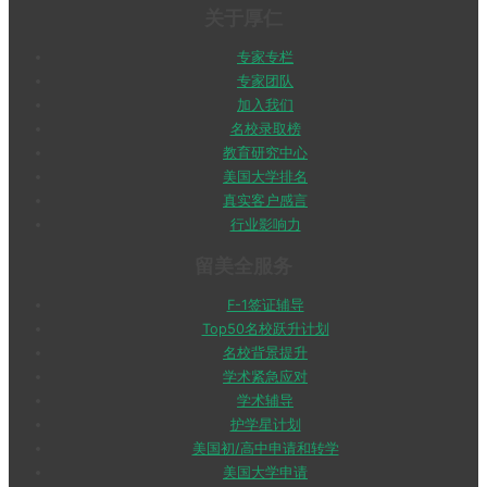
关于厚仁
专家专栏
专家团队
加入我们
名校录取榜
教育研究中心
美国大学排名
真实客户感言
行业影响力
留美全服务
F-1签证辅导
Top50名校跃升计划
名校背景提升
学术紧急应对
学术辅导
护学星计划
美国初/高中申请和转学
美国大学申请