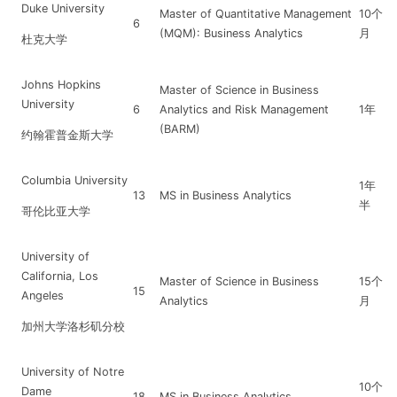
Duke University
Master of Quantitative Management
10个
6
(MQM): Business Analytics
月
杜克大学
Johns Hopkins
Master of Science in Business
University
6
Analytics and Risk Management
1年
(BARM)
约翰霍普金斯大学
Columbia University
1年
13
MS in Business Analytics
半
哥伦比亚大学
University of
California, Los
Master of Science in Business
15个
15
Angeles
Analytics
月
加州大学洛杉矶分校
University of Notre
10个
Dame
18
MS in Business Analytics