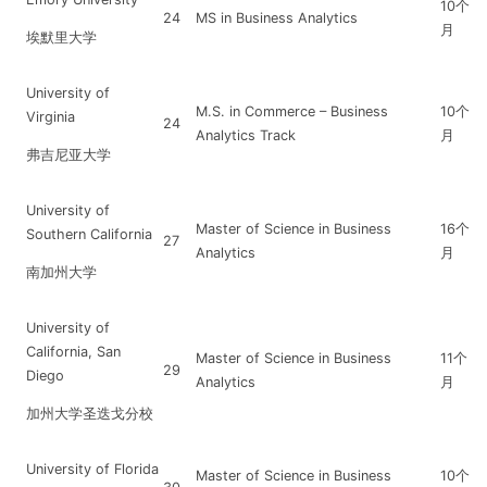
10个
24
MS in Business Analytics
月
埃默里大学
University of
M.S. in Commerce – Business
10个
Virginia
24
Analytics Track
月
弗吉尼亚大学
University of
Master of Science in Business
16个
Southern California
27
Analytics
月
南加州大学
University of
California, San
Master of Science in Business
11个
29
Diego
Analytics
月
加州大学圣迭戈分校
University of Florida
Master of Science in Business
10个