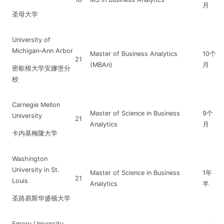
月
圣母大学
University of
Michigan–Ann Arbor
Master of Business Analytics
10个
21
(MBAn)
月
密歇根大学安娜堡分
校
Carnegie Mellon
Master of Science in Business
9个
University
21
Analytics
月
卡内基梅隆大学
Washington
University in St.
Master of Science in Business
1年
21
Louis
Analytics
半
圣路易斯华盛顿大学
Emory University