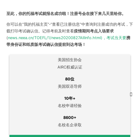
至此，你的托福考试就报名成功啦！注册号会在接下来几天里给你。
你可以在“我的托福主页”-“查看已注册信息”中查询到注册成功的考试，下
载打印考试确认信。记得考前及时查看
疫情期间考点入场要求
(
news.neea.cn/TOEFL/1/news20200827AllInfo.html)，考试当天要
携
带
身份证和纸质版考试确认信提前到达考场！
美国招生协会
AIRC权威认证
80位
美国双语导师
10年+
名校申请经验
8600+
名校名企录取