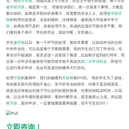
元。而
留学开除
，动辄涉及3-5万美元，而且关乎孩子的前途。每个学生
被学校开除
，都是第一次。 经验告诉我们，第一次做某个事情，大概是
要出错的。如果是关联的价值重大，就需要找专业人士。处理
被学校开
除
的程序比较复杂，涉及的规则，法律很多。被美国大学或者中学
开
除
，如果处理不及时，或者处理不当，造成的后遗症可能非常严重。我
们看到多个例子，学生的学业，就此中断，非常痛心。
学生
被开除
以后，每一个环节的处理，都非常重要，比如说申诉的过程
中的申诉信，可以说是每个字都很重要。有的学生自己写了申诉信，结
果非但不能减轻，甚至还进一步惹恼了教授，比如刚才提到的C同学。而
且第一次申诉失败很有可能导致学校不再提供
第二次申诉机会
，即使可
以进行再次申诉，也会对其成功的概率大打折扣。
处理
开除
的案例中，我们的确看到
开除
补救DIY的。 有的学生为了省钱，
有的家长因为所谓的不放心，非不听专业的指导，结果不是后悔莫及，
就是远没有能达到孩子可以达到的最好效果。结果轻则耽误时间，白花
钱，以后求学遇到更多障碍，重则中断学业，甚至被禁止入境。所以面
对
开除
，面对申诉，一定要慎重慎重再慎重，切不可盲目DIY！
立即咨询！