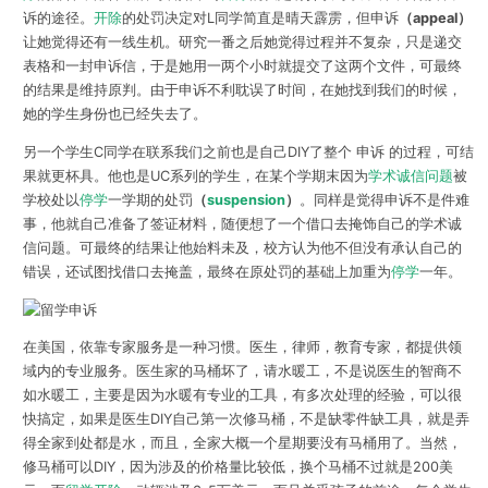
诉的途径。
开除
的处罚决定对L同学简直是晴天霹雳，但申诉
（appeal）
让她觉得还有一线生机。研究一番之后她觉得过程并不复杂，只是递交
表格和一封申诉信，于是她用一两个小时就提交了这两个文件，可最终
的结果是维持原判。由于申诉不利耽误了时间，在她找到我们的时候，
她的学生身份也已经失去了。
另一个学生C同学在联系我们之前也是自己DIY了整个 申诉 的过程，可结
果就更杯具。他也是UC系列的学生，在某个学期末因为
学术诚信问题
被
学校处以
停学
一学期的处罚
（
suspension
）
。同样是觉得申诉不是件难
事，他就自己准备了签证材料，随便想了一个借口去掩饰自己的学术诚
信问题。可最终的结果让他始料未及，校方认为他不但没有承认自己的
错误，还试图找借口去掩盖，最终在原处罚的基础上加重为
停学
一年。
在美国，依靠专家服务是一种习惯。医生，律师，教育专家，都提供领
域内的专业服务。医生家的马桶坏了，请水暖工，不是说医生的智商不
如水暖工，主要是因为水暖有专业的工具，有多次处理的经验，可以很
快搞定，如果是医生DIY自己第一次修马桶，不是缺零件缺工具，就是弄
得全家到处都是水，而且，全家大概一个星期要没有马桶用了。当然，
修马桶可以DIY，因为涉及的价格量比较低，换个马桶不过就是200美