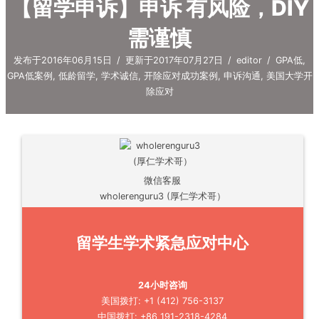
【留学申诉】申诉 有风险，DIY
需谨慎
发布于2016年06月15日
/
更新于2017年07月27日
/
editor
/
GPA低
,
GPA低案例
,
低龄留学
,
学术诚信
,
开除应对成功案例
,
申诉沟通
,
美国大学开
除应对
微信客服
wholerenguru3 (厚仁学术哥）
留学生学术紧急应对中心
24小时咨询
美国拨打: +1 (412) 756-3137
中国拨打: +86 191-2318-4284