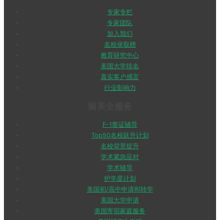
专家专栏
专家团队
加入我们
名校录取榜
教育研究中心
美国大学排名
真实客户感言
行业影响力
留美全服务
F-1签证辅导
Top50名校跃升计划
名校背景提升
学术紧急应对
学术辅导
护学星计划
美国初/高中申请和转学
美国大学申请
美国寄宿家庭服务