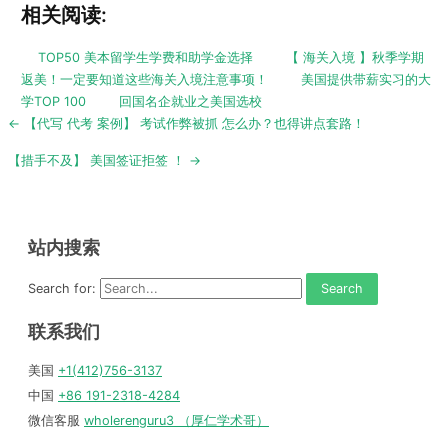
相关阅读:
TOP50 美本留学生学费和助学金选择
【 海关入境 】秋季学期
返美！一定要知道这些海关入境注意事项！
美国提供带薪实习的大
学TOP 100
回国名企就业之美国选校
Post
← 【代写 代考 案例】 考试作弊被抓 怎么办？也得讲点套路！
navigation
【措手不及】 美国签证拒签 ！ →
站内搜索
Search for:
联系我们
美国
+1(412)756-3137
中国
+86 191-2318-4284
微信客服
wholerenguru3 （厚仁学术哥）