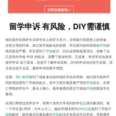
立即在线咨询 >
留学申诉 有风险，DIY需谨慎
独自面对在国外生活和学业上的巨大压力，没有能力和思想上的准备，
没有父母的约束，加之留学低龄化的趋势，学生因为各种原因
被开除
的
情况愈加严重。学生受到了
开除
处分，往往会情绪低落消沉，忽略了自
己还有向学校 申诉 的机会，浪费了黄金时间。又或者，有些学生知道有
留学申诉 这个渠道，但是不了解申诉流程，DIY的申诉信内容不全面，语
言表达也不合适，最终申诉结果不理想。
近期，
厚仁教育
收到了很多来自加州地区学生的求助。他们因为各种不
同的理由受到了学校的处分，其中大部分都是最严厉的
开除
处分。在厚
仁帮助的学生中，最令人揪心、最有难度的莫过于面临
开除
的紧急学生
案例。
在我们帮助过的学生中，有两个加州大学系列的学生让我印象深刻。第
一个学生是L同学，今年上大二。她在学期末因为
GPA过低
收到了学校
开
除
的邮件，邮件最后写着如果对
开除
的决定有异议可以申诉，并附着申