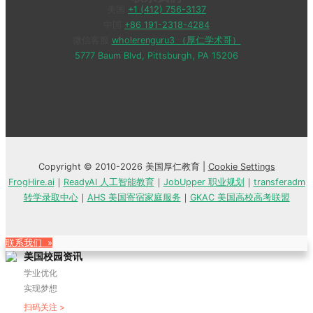
美国
+1 (412) 756-3137
中国
+86 191-2318-4284
微信客服
wholerenguru3 （厚仁学术哥）
5777 Baum Blvd, Pittsburgh, PA 15206
Copyright © 2010-2026 美国厚仁教育 |
Cookie Settings
FrogHire.ai
｜
ReadyAI 人工智能教育
｜
JobUpper 职业规划
｜
transferadm
转学录取中心
｜
AHS 美国寄宿家庭服务
｜
GKAC 美国高校高考联盟
联系我们 »
美国校园资讯
学业优化
实现梦想
扫码关注 >