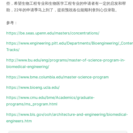
些，希望生物工程专业和生物医学工程专业的申请者有一定的启发和帮
助，22年的申请季马上到了，提前预祝各位能顺利拿到心仪录取。
参考：
https://be.seas.upenn.edu/masters/concentrations/
https://www.engineering.pitt.edu/Departments/Bioengineering/_Cont
Tracks/
http://www.bu.edu/eng/programs/master-of-science-program-in-
biomedical-engineering/
https://www.bme.columbia.edu/master-science-program
https://www.bioeng.ucla.edu/
https://www.cmu.edu/bme/Academics/graduate-
programs/ms_program.html
https://www.bls.gov/ooh/architecture-and-engineering/biomedical-
engineers.htm