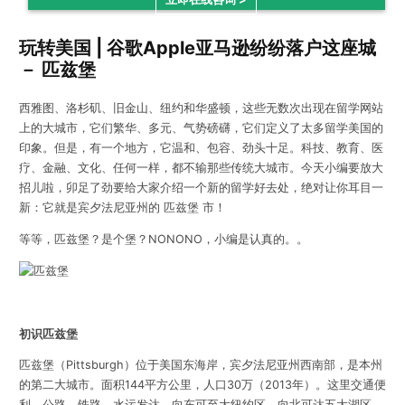
玩转美国 | 谷歌Apple亚马逊纷纷落户这座城
－ 匹兹堡
西雅图、洛杉矶、旧金山、纽约和华盛顿，这些无数次出现在留学网站
上的大城市，它们繁华、多元、气势磅礴，它们定义了太多留学美国的
印象。但是，有一个地方，它温和、包容、劲头十足。科技、教育、医
疗、金融、文化、任何一样，都不输那些传统大城市。今天小编要放大
招儿啦，卯足了劲要给大家介绍一个新的留学好去处，绝对让你耳目一
新：它就是宾夕法尼亚州的 匹兹堡 市！
等等，匹兹堡？是个堡？NONONO，小编是认真的。。
初识匹兹堡
匹兹堡（Pittsburgh）位于美国东海岸，宾夕法尼亚州西南部，是本州
的第二大城市。面积144平方公里，人口30万（2013年）。这里交通便
利，公路、铁路、水运发达，向东可至大纽约区，向北可达五大湖区，