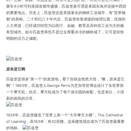
驱车4小时可到美国首都华盛顿，匹兹堡真可谓是美国东海岸连接中西部
的重要地点。历史上，匹兹堡还是美国著名的钢铁工业城市，有”世界钢
都”的美称。二十世纪八十年代后，匹兹堡依靠便捷的地理位置，优渥的
人力资源，已经成功转型为以医疗、金融、教育及高科技工业为主的服
务型城市。如今匹兹堡再也不是过去厚重冰冷的钢铁城了，它可是轻快
明朗的活力之城呢。
原来是它啊
匹兹堡是很多“第一个”的发源地，看了你就会恍然大悟，“噢，原来是它
啊”！1893年，匹兹堡人George Ferris为芝加哥世博会设计了全世界第
一个摩天轮。此后，摩天轮成为了每个游乐园的标配，也是表白，小清
新的画风的日常。
1926年，匹兹堡建造了世界上第一个“大学摩天大楼”，The Cathedral
of Learning，高163米，有42层楼。这座建筑现在成为了匹兹堡最重要
的地标。