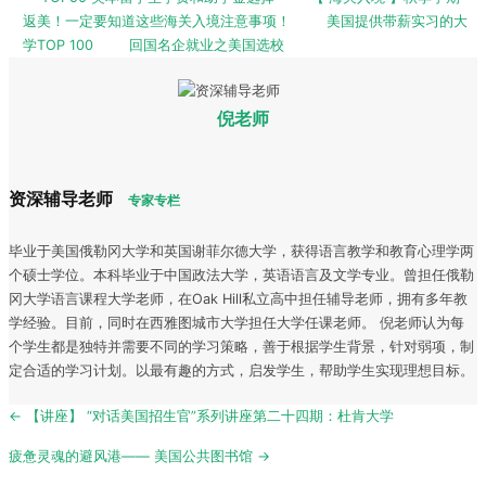
返美！一定要知道这些海关入境注意事项！
美国提供带薪实习的大
学TOP 100
回国名企就业之美国选校
倪老师
资深辅导老师
专家专栏
毕业于美国俄勒冈大学和英国谢菲尔德大学，获得语言教学和教育心理学两
个硕士学位。本科毕业于中国政法大学，英语语言及文学专业。曾担任俄勒
冈大学语言课程大学老师，在Oak Hill私立高中担任辅导老师，拥有多年教
学经验。目前，同时在西雅图城市大学担任大学任课老师。 倪老师认为每
个学生都是独特并需要不同的学习策略，善于根据学生背景，针对弱项，制
定合适的学习计划。以最有趣的方式，启发学生，帮助学生实现理想目标。
Post
← 【讲座】 “对话美国招生官”系列讲座第二十四期：杜肯大学
navigation
疲惫灵魂的避风港—— 美国公共图书馆 →