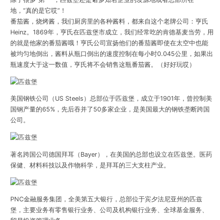
地，“真的是它哎”！
番茄酱，烧烤酱，我们厨房里的各种酱料，都来自这个老牌公司：亨氏
Heinz。1869年，亨氏在匹兹堡市成立，我们经常吃的肯德基麦当劳，用
的就是他家的番茄酱哦！亨氏公司宣扬他们的番茄酱即使在太空中也能
被均匀地倒出，酱料从瓶口倒出的速度控制在每小时0.045公里，如果出
瓶速度大于这一数值，亨氏将不会销售这瓶番茄酱。（好好玩哎）
美国钢铁公司（US Steels）总部位于匹兹堡，成立于1901年，曾控制美
国钢产量的65%，先后吞并了50多家企业，是美国最大的钢铁垄断跨国
公司。
著名跨国公司德国拜耳（Bayer），在美国的总部也设立在匹兹堡。医药
保健、材料科技以及作物科学，是拜耳的三大支柱产业。
PNC金融服务集团，全美第五大银行，总部位于宾夕法尼亚州的匹兹
堡，主要业务有零售银行业务、公司及机构银行业务、全球基金服务、