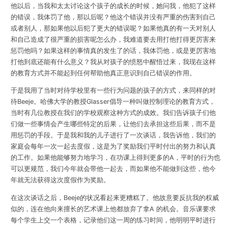
他以后，当我和太太讨论这个孩子的成长的时候，她问我，他犯了这样
的错误，我体罚了他，那以后呢？他这个错误并没有严重的伤害到自己
或者别人，那如果他以后犯了更大的错误呢？如果他真的有一天对别人
和自己造成了很严重的损害呢怎么办，我难道要去用打他打得更厉害来
惩罚他吗？如果这样的事情真的发生了的话，我体罚他，或是更厉害地
打他到底还能有什么意义？我从对孩子的愤怒中醒悟过来，我现在这样
的教育方式并不能起到任何帮助他真正意识到自己错误的作用。
于是我用了当时对待学校里有一些行为问题的孩子的方式，来同样的对
待Beeje。哈佛大学的教授Glasser倡导一种叫做控制理论的教育方式，
当时有几位教授在我们的学校观察这种方式的成效。我们告诉孩子们他
们做一些事情会产生哪些特定的后果，让他们去承担这些后果，而不是
用惩罚的手段。于是我和我的儿子进行了一次谈话，我告诉他，我们的
家庭会每年一次一起去度假，这是为了奖励我们平时付出的努力和认真
的工作。如果他能够努力地学习，在功课上得到更多的A，平时的行为也
可以更规范，我们今年就会带他一起去，而如果他不能做到这些，他今
年就无法获得这次度假作为奖励。
在这次谈话之后，Beeje的状况看起来更糟糕了。他故意要反抗我的权威
似的，连在他向来擅长的艺术课上他都放弃了拿A 的机会。音乐课要求
每个学生上交一个表格，记录他们这一周的练习时间，他明明平时进行