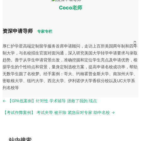
Coco老师
资深申请导师
专家专栏
厚仁护学星高端定制留学服务首席申请顾问，走访上百所美国两年制和四年
制大学，与名校招生官面对面沟通，深入研究美国大学转学申请要求与录取
趋势。善于从学生申请背景出发，准确挖掘和定位学生亮点及申请优势，根
据学生的个性特点和背景，量身定制选校方案，提高申请名校成功率，帮助
无数学生圆了名校梦。经手案例：哥大、约翰霍普金斯大学、南加州大学、
密歇根大学、纽约大学、西北大学、伊利诺伊大学香槟分校以及UC大学系
列名校等
Post
← 【GPA低案例】针对性 学术辅导 拯救了我的 绩点
navigation
【考试作弊案例】 考试夹带 被开除 紧急应对专家 助申名校 →
站内搜索