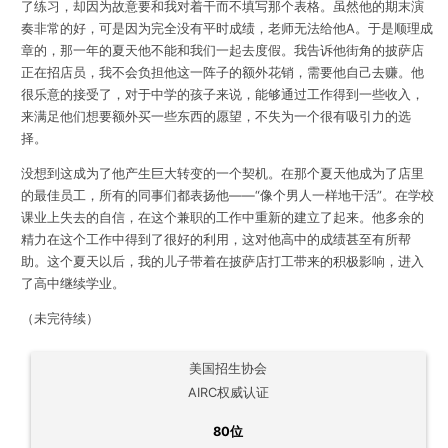
了练习，却因为故意要和我对着干而不填写那个表格。虽然他的期末演
奏非常的好，可是因为完全没有平时成绩，老师无法给他A。于是顺理成
章的，那一年的夏天他不能和我们一起去度假。我告诉他街角的披萨店
正在招店员，我不会负担他这一阵子的额外花销，需要他自己去赚。他
很乐意的接受了，对于中学的孩子来说，能够通过工作得到一些收入，
来满足他们想要额外买一些东西的愿望，不失为一个很有吸引力的选
择。
没想到这成为了他产生巨大转变的一个契机。在那个夏天他成为了店里
的最佳员工，所有的同事们都表扬他——“像个男人一样地干活”。在学校
课业上失去的自信，在这个兼职的工作中重新的建立了起来。他多余的
精力在这个工作中得到了很好的利用，这对他高中的成绩甚至有所帮
助。这个夏天以后，我的儿子带着在披萨店打工带来的积极影响，进入
了高中继续学业。
（未完待续）
美国招生协会
AIRC权威认证
80位