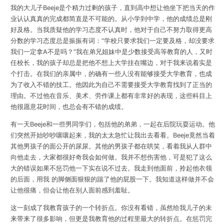
我的大儿子Beeje是个精力过剩的孩子，直到高中想让他坐下把当天的作
业认认真真的完成都简直是不可能的。从小学到中学，他的成绩总是刚
好及格。当我质疑他的学习态度不认真时，他对于自己不努力取得更高
分数的学习态度总是振振有词：“学校只要求我们一定要及格，却没要求
我们一定拿A不是吗？”我在弟兄姐妹中是少数接受高等教育的人，又时
任校长，我的孩子却总是把他不想上大学挂在嘴边，对于我来说着实是
个打击。在我们的亲属中，的确有一些人没有能够接受大学教育，也成
为了收入不错的技工。他因此为自己不需要接受大学教育找到了正当的
理由。不过他在音乐、美术、劳作课上都有非常好的表现，这些科目上
他很愿意花时间，也总会有不错的成绩。
有一天Beeje和一些男同学们，包括他的弟弟，一起在后院玩耍运动。他
们突然开始吵吵嚷嚷起来，我的太太急忙让我出去看看。Beeje竟然当着
其他男孩子的面公开的尿尿。其他的男孩子都在哄笑，看着我从人群中
向他走去，大家都很好奇我会如何做。我并不想伤害他，可是犯了这么
大的错误如果不惩罚他一下实在说不过去。我走到他面前，拎起他衣领
的后面，用我 的脚侧面狠狠的踹了他的屁股一下。我知道这样做并不会
让他很痛，但会让他在别人面前感到羞耻。
这一刻成了我教育孩子的一个转折点。你没有看错，虽然给我儿子的未
来带来了很多影响，但更是我教育他的过程里最大的转折点。在惩罚完