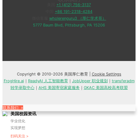
美国
+1 (412) 756-3137
中国
+86 191-2318-4284
微信客服
wholerenguru3 （厚仁学术哥）
5777 Baum Blvd, Pittsburgh, PA 15206
Copyright © 2010-2026 美国厚仁教育 |
Cookie Settings
FrogHire.ai
｜
ReadyAI 人工智能教育
｜
JobUpper 职业规划
｜
transferadm
转学录取中心
｜
AHS 美国寄宿家庭服务
｜
GKAC 美国高校高考联盟
联系我们 »
美国校园资讯
学业优化
实现梦想
扫码关注 >