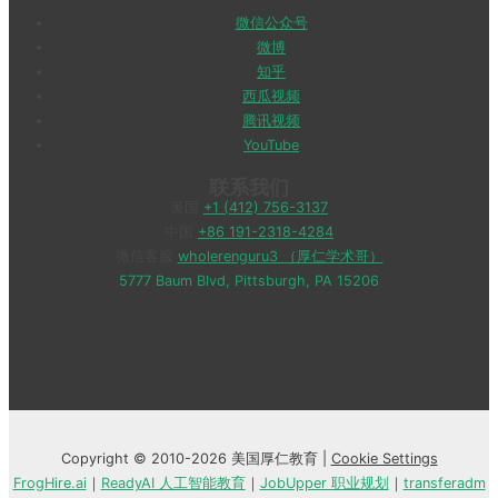
微信公众号
微博
知乎
西瓜视频
腾讯视频
YouTube
联系我们
美国
+1 (412) 756-3137
中国
+86 191-2318-4284
微信客服
wholerenguru3 （厚仁学术哥）
5777 Baum Blvd, Pittsburgh, PA 15206
Copyright © 2010-2026 美国厚仁教育 |
Cookie Settings
FrogHire.ai
｜
ReadyAI 人工智能教育
｜
JobUpper 职业规划
｜
transferadm