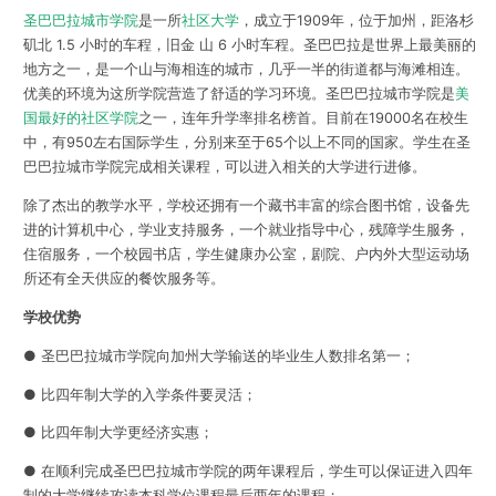
圣巴巴拉城市学院
是一所
社区大学
，成立于1909年，位于加州，距洛杉
矶北 1.5 小时的车程，旧金 山 6 小时车程。圣巴巴拉是世界上最美丽的
地方之一，是一个山与海相连的城市，几乎一半的街道都与海滩相连。
优美的环境为这所学院营造了舒适的学习环境。圣巴巴拉城市学院是
美
国最好的社区学院
之一，连年升学率排名榜首。目前在19000名在校生
中，有950左右国际学生，分别来至于65个以上不同的国家。学生在圣
巴巴拉城市学院完成相关课程，可以进入相关的大学进行进修。
除了杰出的教学水平，学校还拥有一个藏书丰富的综合图书馆，设备先
进的计算机中心，学业支持服务，一个就业指导中心，残障学生服务，
住宿服务，一个校园书店，学生健康办公室，剧院、户内外大型运动场
所还有全天供应的餐饮服务等。
学校优势
● 圣巴巴拉城市学院向加州大学输送的毕业生人数排名第一；
● 比四年制大学的入学条件要灵活；
● 比四年制大学更经济实惠；
● 在顺利完成圣巴巴拉城市学院的两年课程后，学生可以保证进入四年
制的大学继续攻读本科学位课程最后两年的课程；