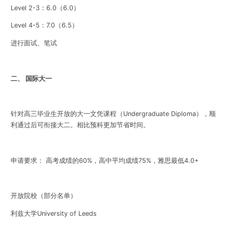
Level 2-3
：
6.0
（
6.0
）
Level 4-5
：
7.0
（
6.5
）
进行面试、笔试
二、 国际大一
针对高三毕业生开放的大一文凭课程（
Undergraduate Diploma
），顺
利通过后可衔接大二。相比预科更加节省时间。
申请要求： 高考成绩的
60%
，高中平均成绩
75%
，雅思最低
4.0+
开放院校
（部分名单）
利兹大学
University of Leeds