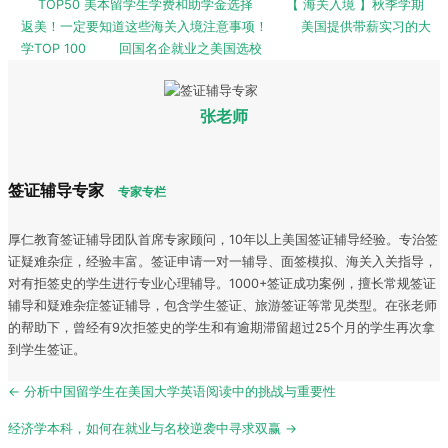
TOP50 美本留学生学费和助学金选择
【 海关入境 】秋季学期
返美！一定要知道这些海关入境注意事项！
美国提供带薪实习的大
学TOP 100
回国名企就业之美国选校
张老师
签证辅导专家
专家专栏
厚仁教育签证辅导团队首席专家顾问，10年以上美国签证辅导经验。专治签
证疑难杂症，经验丰富。签证申请一对一辅导、面签模拟、海关入关指导，
对有拒签史的学生进行专业心理辅导。1000+签证成功案例，擅长常规签证
辅导和疑难杂症签证辅导，包含学生签证、旅游签证等常见类型。在张老师
的帮助下，曾经有9次拒签史的学生和有逾期滞留超过25个月的学生再次拿
到学生签证。
Post
← 分析中国留学生在美国大学英语阅读中的挑战与重要性
navigation
经济学本科，如何在就业与名校逆袭中寻求双赢 →