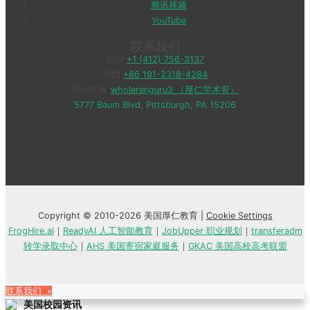
腾讯视频
YouTube
联系我们
美国
+1 (412) 756-3137
中国
+86 191-2318-4284
微信客服
wholerenguru3 （厚仁学术哥）
5777 Baum Blvd, Pittsburgh, PA 15206
Copyright © 2010-2026 美国厚仁教育 |
Cookie Settings
FrogHire.ai
｜
ReadyAI 人工智能教育
｜
JobUpper 职业规划
｜
transferadm
转学录取中心
｜
AHS 美国寄宿家庭服务
｜
GKAC 美国高校高考联盟
联系我们 »
美国校园资讯