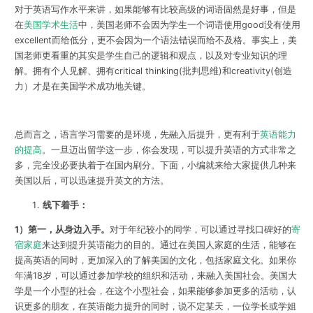
对于英语写作水平来讲，如果能够有比较高级的词语固然是好事，但是
在
美国学术生活
中，美国老师不会因为学生一个词语使用good没有使用
excellent而给低分，更不会因为一个语法错误而给不及格。事实上，美
国老师更看重的其实是学生自己的逻辑和观点，以及对专业知识的理
解。拥有个人见解、拥有critical thinking(批判思维)和creativity(创造
力）才是在美国学术成功地关键。
总而言之，语言学习需要的是环境，先融入后提升，更有利于
英语能力
的提高
。一旦迈出留学这一步，你会发现，可以提升英语的方式非常之
多，完全没必要执着于在国内刷分。下面，小编就来给大家提供几种来
美国以后，可以迅速提升英文的方法。
线下着手：
1）第一，从身边入手。
对于年纪较小的同学，可以通过寻找口碑好的
寄
宿家庭
来达到提升英语能力的目的。通过在美国人家庭的生活，能够在
提高英语的同时，更加深入的了解美国的文化，包括家庭文化。如果你
年满18岁，可以通过参加学校的组织和活动，来融入美国社会。美国大
学是一个小型的社会，在这个小型社会，如果能够参加更多的活动，认
识更多的朋友，在英语能力提升的同时，说不定某天，一位学长或学姐