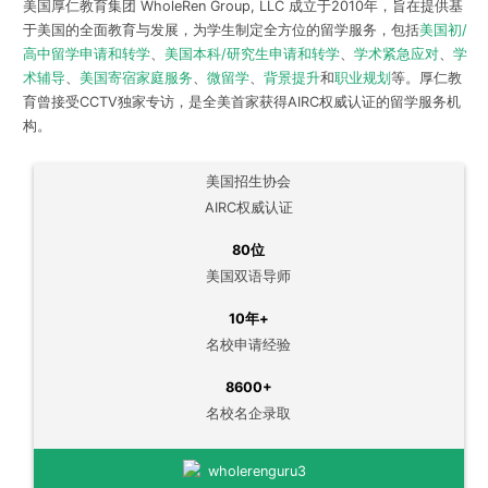
美国厚仁教育集团 WholeRen Group, LLC 成立于2010年，旨在提供基
于美国的全面教育与发展，为学生制定全方位的留学服务，包括
美国初/
高中留学申请和转学
、
美国本科/研究生申请和转学
、
学术紧急应对
、
学
术辅导
、
美国寄宿家庭服务
、
微留学
、
背景提升
和
职业规划
等。厚仁教
育曾接受CCTV独家专访，是全美首家获得AIRC权威认证的留学服务机
构。
美国招生协会
AIRC权威认证
80位
美国双语导师
10年+
名校申请经验
8600+
名校名企录取