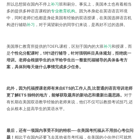
所以总想留在国内不停上
补习
班和刷分。事实上，美国本土也有着相当
多的提供多种语言课程的
专业教育机构
。因为本身处在英语语言环境
中，同时老师们也都是身处美国有经验的双语授课，在美国选择语言机
构进行辅助
补习
，对于渴望刷分的同学们来说，是再好不过的选择。
美国厚仁教育所提供的TOEFL课程，区别于国内的大班
补习
和授课，而
是
个性化分配课时，1对1进行辅导，针对强弱科目具体规划，拒绝统一
培训。老师会根据学生的水平给学生出一整套托福辅导的具体备考方
案，具体到每天做什么事情完成多少任务。
此外，因为托福授课老师有来自ETS的工作人员,比普通的语言培训老师
更了解ETS 独特的地方，能够获取题库的新动态和最新出题思路。
对于
有长期在美国双语教学经验的老师来说，他们不仅可以教授考试技巧,还
会从根本上提高学生的英语水平。
最后，还有一项国内享受不到的特权—-在美国考托福从不用担心考位问
题！
相比于在国内还要飞去其他省市考托福，在美国的小伙伴们可就悠