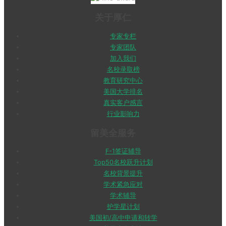
关于厚仁
专家专栏
专家团队
加入我们
名校录取榜
教育研究中心
美国大学排名
真实客户感言
行业影响力
留美全服务
F-1签证辅导
Top50名校跃升计划
名校背景提升
学术紧急应对
学术辅导
护学星计划
美国初/高中申请和转学