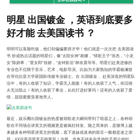
明星 出国镀金 ，英语到底要多
好才能 去美国读书 ？
明明可以靠脸吃饭，他们却偏偏要拼才华！他们就是一次次把 去美国读
书 炒成热点话题的明星们，像“太阳女神”谢娜，“情歌王子”张杰，“小龙
女”陈妍希，“星女郎”徐娇，“金钟影后”林依晨等等。明星们赴美进修的
专业也不仅限于音乐，艺术，电影导演。比如为大家熟知的学霸杨澜曾
在哥伦比亚大学获国际传媒专业硕士。在 出国镀金 、赴美深造的明星队
伍中，有的人收获了知识，学霸无人能敌！有的人收获了人气，依旧很
火无法阻止！有的人收获了事业，从此打进好莱坞！还有的人收获了爱
情，甜甜蜜蜜羡慕煞旁人。
最近，娱乐圈出国镀金的热度被胡歌老大瞬间带到了喧嚣之上，各种胡
歌在不同场合讲英文的视频更是被疯狂转发。随之而来的，是微博上越
来越多各种明星讲英文的视频，底下迷妹或迷弟的留言一般都是迷之崇
拜：XX说英语简直不能更苏！当然，也免不掉夹杂其他吃瓜群众的吐