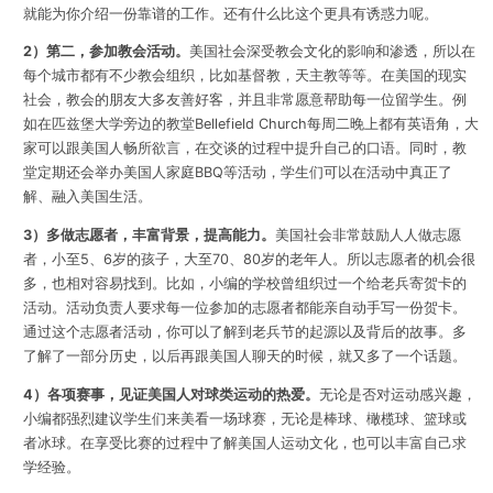
就能为你介绍一份靠谱的工作。还有什么比这个更具有诱惑力呢。
2）第二，参加教会活动。
美国社会深受教会文化的影响和渗透，所以在
每个城市都有不少教会组织，比如基督教，天主教等等。在美国的现实
社会，教会的朋友大多友善好客，并且非常愿意帮助每一位留学生。例
如在匹兹堡大学旁边的教堂Bellefield Church每周二晚上都有英语角，大
家可以跟美国人畅所欲言，在交谈的过程中提升自己的口语。同时，教
堂定期还会举办美国人家庭BBQ等活动，学生们可以在活动中真正了
解、融入美国生活。
3）多做志愿者，丰富背景，提高能力。
美国社会非常鼓励人人做志愿
者，小至5、6岁的孩子，大至70、80岁的老年人。所以志愿者的机会很
多，也相对容易找到。比如，小编的学校曾组织过一个给老兵寄贺卡的
活动。活动负责人要求每一位参加的志愿者都能亲自动手写一份贺卡。
通过这个志愿者活动，你可以了解到老兵节的起源以及背后的故事。多
了解了一部分历史，以后再跟美国人聊天的时候，就又多了一个话题。
4）各项赛事，见证美国人对球类运动的热爱。
无论是否对运动感兴趣，
小编都强烈建议学生们来美看一场球赛，无论是棒球、橄榄球、篮球或
者冰球。在享受比赛的过程中了解美国人运动文化，也可以丰富自己求
学经验。