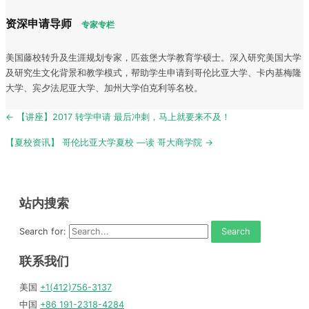
资深申请导师
专家专栏
美国藤校转升及生涯规划专家，匹兹堡大学教育学硕士。深入研究美国大学
及研究生文化背景和教学模式，帮助学生申请到哥伦比亚大学、卡内基梅隆
大学、宾夕法尼亚大学、加州大学伯克利等名校。
Post
← 【讲座】2017 转学申请 最后冲刺，马上就要来不及！
navigation
【夏校资讯】 哥伦比亚大学夏校 —读 哥大商学院 →
站内搜索
Search for:
联系我们
美国
+1(412)756-3137
中国
+86 191-2318-4284