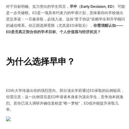
对于目标明确、实力突出的学生而言，
早申（Early Decision, ED）
可能
是一步关键棋。ED是一项具有约束力的申请计划，意味着你向学校做出
坚定承诺：一旦被录取，必须入读。这份“君子协议”依赖学生和升学顾问
的诚信维系。但正因选择受限（尤其是ED录取后），
你需清醒认知——
ED是否真正契合你的学术目标、个人价值观与经济状况？
为什么选择早申？
ED向大学传递出你的强烈意向。部分顶尖学府通过ED录取的比例较高，
但需注意：这一比例背后是ED申请者本身多为顶尖学生，竞争池本就激
烈。若你已深入调研并确信某校是“唯一梦校”，ED或许能提升录取几
率。