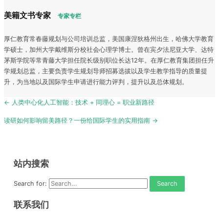
美籍文书专家
专家专栏
厚仁教育常春藤规划与公司培训总监，美国康涅狄格州出生，哈佛大学教育
学硕士，加州大学戴维斯分校社会心理学博士。曾在宾夕法尼亚大学、达特
茅斯学院等常青藤大学担任院长级别职位长达12年。在厚仁教育集团担任升
学规划总监，主要负责学生规划导师招募选拔以及学生教学指导的质量提
升，为当地以及国际学生申请进行能力评判，提升以及总体规划。
Post
← 人类中心化人工智能：技术 + 同理心 = 职业新路径
navigation
读研如何影响留美路径？一份给国际学生的实用指南 →
站内搜索
Search for:
联系我们