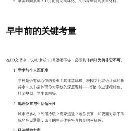
准备时间紧迫：11月前需完成标化、文书等全套高质量材料。
早申前的关键考量
在ED文书中，仅喊“梦校”口号远远不够，必须具体阐释
为何非它不可
。
学术与个人匹配度
学校是否有你心仪的专业？其课堂规模、校园文化能否让你如鱼
得水？文书需体现你对学校的深度理解——例如专业课程特色、
社团规划、学生氛围等。
地理位置与生活适应性
城市或乡村？气候冷暖？离家远近？若你畏寒，却要面对零下风
冻的冬日通勤，四年的生活体验将直接影响幸福感。
经济援助方案