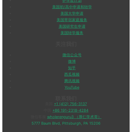
护学星计划
美国初/高中申请和转学
美国大学申请
美国寄宿家庭服务
美国研究生申请
美国转学服务
关注我们
微信公众号
微博
知乎
西瓜视频
腾讯视频
YouTube
联系我们
美国
+1 (412) 756-3137
中国
+86 191-2318-4284
微信客服
wholerenguru3 （厚仁学术哥）
5777 Baum Blvd, Pittsburgh, PA 15206