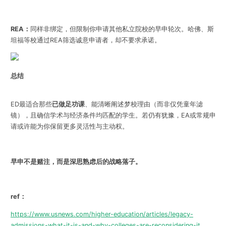
REA：
同样非绑定，但限制你申请其他私立院校的早申轮次。哈佛、斯
坦福等校通过REA筛选诚意申请者，却不要求承诺。
总结
ED最适合那些
已做足功课
、能清晰阐述梦校理由（而非仅凭童年滤
镜），且确信学术与经济条件均匹配的学生。若仍有犹豫，EA或常规申
请或许能为你保留更多灵活性与主动权。
早申不是赌注，而是深思熟虑后的战略落子。
ref：
https://www.usnews.com/higher-education/articles/legacy-
admissions-what-it-is-and-why-colleges-are-reconsidering-it