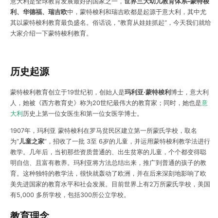
意大利是全球教育发展最好的国家之一，
世界三大幼儿教育体系–蒙特梭
利、华德福、瑞吉欧
中，蒙特梭利和瑞吉欧都是起源于意大利，其中尤
其以蒙特梭利教育最负盛名。俗话说，“教育从娃娃抓起“，今天我们就给
大家介绍一下蒙特梭利教育。
历史起源
蒙特梭利教育创立于19世纪初，创始人是
玛利亚·蒙特梭利
博士，意大利
人，她被《西方教育史》称为20世纪最伟大的教育家；同时，她也是
意
大利
历史上第一位女医生和第一位女医学博士。
1907年，玛利亚 蒙特梭利在罗马贫民区建立第一所蒙氏学校，取名
为“
儿童之家
”，招收了一批 3至 6岁的儿童，并运用蒙特梭利教学法进行
教学。几年后，当初那些资质普通的、出生贫寒的儿童，个个都变得聪
明自信、且富有教养。玛利亚将方法总结出来，推广到普通的孩子的教
育。这种独特的教学法，很快就轰动了欧洲，并在后来深刻地影响了欧
美先进国家的教育水平和社会发展。
目前世界上有2万所蒙氏学校，美国
有5,000 多所学校，包括300所公立学校。
教育理念