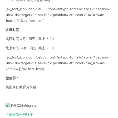
[av_font_icon icon=’ue808′ font=’entypo-fontello’ style=” caption=”
link=” linktarget=” size=’10px’ position=’left’ color=” av_uid=’av-
1caxad0′][/av_font_icon]
讲座时间：
美西时间 4月1 周五 早上 6:30
北京时间 4月1 周五 晚上 9:30
[av_font_icon icon=’ue808′ font=’entypo-fontello’ style=” caption=”
link=” linktarget=” size=’10px’ position=’left’ color=” av_uid=’av-
k8mtxw’][/av_font_icon]
微信群：
美国厚仁教育分享群
点击查看全部讲座