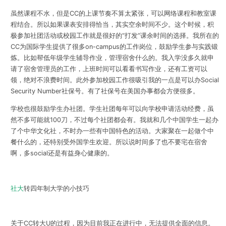
虽然课程不水，但是CC的上课节奏不算太紧张，可以网络课程和教室课
程结合。所以如果课表安排得恰当，其实空余时间不少。这个时候，积
极参加社团活动或校园工作就是很好的“打发”课余时间的选择。我所在的
CC为国际学生提供了很多on-campus的工作岗位，鼓励学生参与实践锻
炼。比如帮低年级学生辅导作业，管理宿舍什么的。我入学没多久就申
请了宿舍管理员的工作，上班时间可以看看书写作业，还有工资可以
领，绝对不浪费时间。此外参加校园工作很吸引我的一点是可以办Social
Security Number社保号。有了社保号在美国办事都会方便很多。
学校也很鼓励学生办社团。学生社团每年可以向学校申请活动经费，虽
然不多可能就100刀，不过每个社团都会有。我就和几个中国学生一起办
了个中华文化社，不时办一些有中国特色的活动。大家聚在一起做个中
餐什么的，还特别受外国学生欢迎。所以说时间多了也不要宅在宿舍
啊，多social还是有益身心健康的。
社大
转四年制大学的小技巧
关于CC转大U的过程，因为目前我正在进行中，无法提供全面的信息。