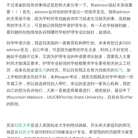
不过准备阶段有些事情还是想和大家分享一下。和advisor搞好关系很重
要！！！首先，advisor会对你的转学提出一些指导意见。我和advisor
的关系很不错，因为平时经常找她咨询学习或者生活相关的事。虽然她
带的学生不少，可是她记得我想申请护理专业。有一天在学校碰到她，
看到她特别热情地告诉我哪些学校护理专业比较好，超感动。
转学申请方面，我是找美国的一家教育机构帮忙的。本来有想过多问问
advisor意见，自己申请。可是因为她带的学生太多，时间上不好安排，
她似乎也顾不过来。又因为护理专业的申请要求比较多，需要投入大量
时间才能满足要求。护理专业较强的学校都要求学生要有相关的义工经
历，或者在急诊室
实习
的经历。所以目前我正在努力找相关的
实习
。加
上学校的课业负担不轻，各种paper考试，感觉无暇顾及转学申请的一些
常规工作，所以就选择找别人帮忙。幸运的是选到一家良心机构，我把
自己的想法告诉他们，大家一直都是商量着进行，感觉挺好。最后申了
Wisconsin-Madison，UIUC和Florida State University，目前在等offer
的阶段。
其实
社区大学
是进入美国知名大学的绝佳跳板。开头和大家提到的师兄
就是从
社区大学
成功转到UCSB修读会计专业。希望我的经历能带大家更