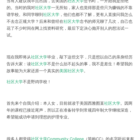
当有人建议我早点出国，去美国的
社区大学
念书时，一开始我是拒绝
的。当时的我对
社区大学
一无所知，家人也觉得那是些只为赚钱的不靠
谱学校。和同学聊到
社区大学
，他们也都不了解，更有人直接问我怎么
不去念正规大学？后来和曾经在
社区大学
念书的师兄聊了几次，自己也
花了不少时间在网上找资料研究，最后下定决心抛开别人的想法试一
试。
现在我即将从
社区大学
毕业，敲下这些文字，只是想以自己的亲身经历
告诉大家：读
社区大学
不是什么抬不起头的事，我不是差生！希望我的
故事能为大家还原一个真实的
美国社区大学
。
社区大学
不是野鸡学校！
首先来个自我介绍：本人女，目前就读于美国西雅图某
社区大学
。因两
年的课程已接近尾声，所以正在准备转学到常规四年制大学继续深造，
希望能成功申请到理想的护理专业。
很多人都觉得
社区大学
Community College
（简称CC）的名字听起来有