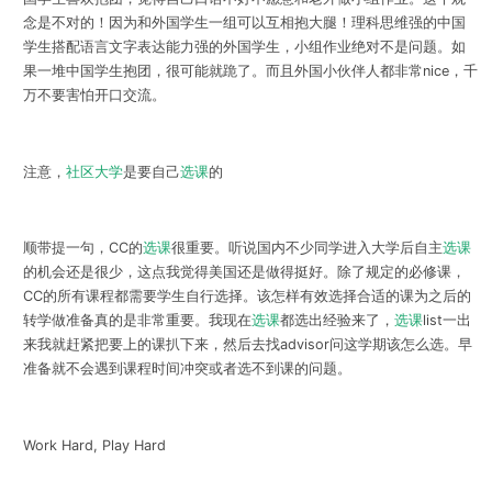
念是不对的！因为和外国学生一组可以互相抱大腿！理科思维强的中国
学生搭配语言文字表达能力强的外国学生，小组作业绝对不是问题。如
果一堆中国学生抱团，很可能就跪了。而且外国小伙伴人都非常nice，千
万不要害怕开口交流。
注意，
社区大学
是要自己
选课
的
顺带提一句，CC的
选课
很重要。听说国内不少同学进入大学后自主
选课
的机会还是很少，这点我觉得美国还是做得挺好。除了规定的必修课，
CC的所有课程都需要学生自行选择。该怎样有效选择合适的课为之后的
转学做准备真的是非常重要。我现在
选课
都选出经验来了，
选课
list一出
来我就赶紧把要上的课扒下来，然后去找advisor问这学期该怎么选。早
准备就不会遇到课程时间冲突或者选不到课的问题。
Work Hard, Play Hard