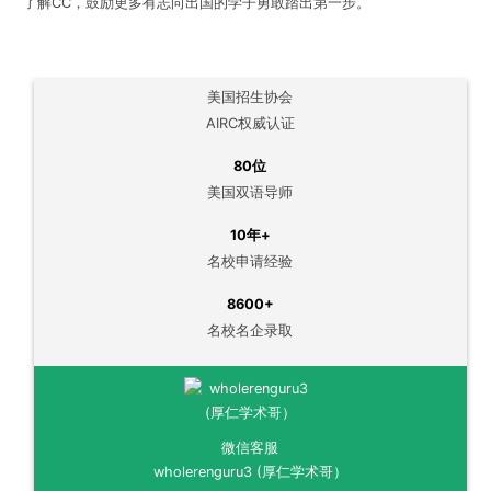
了解CC，鼓励更多有志向出国的学子勇敢踏出第一步。
美国招生协会
AIRC权威认证
80位
美国双语导师
10年+
名校申请经验
8600+
名校名企录取
微信客服
wholerenguru3 (厚仁学术哥）