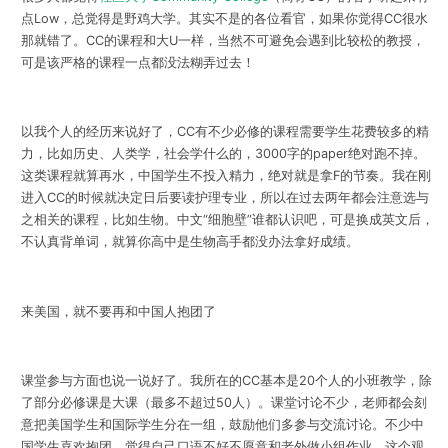
点Low，总觉得是野鸡大学。其实不是的各位看官，如果你觉得CC很水
那就错了。CC的课程和大U一样，当然不可避免会遇到比较松的教授，
可是该严格的课程一点都没法糊弄过去！
以我个人的经历来说好了，CC有不少必修的课程需要学生花费较多的精
力，比如历史、人类学，社会学什么的，3000字的paper绝对跑不掉。
这类课程就算再水，中国学生不投入精力，绝对就是拿F的节奏。我在刚
进入CC的时候就决定日后要读护理专业，所以在过去两年都会注意选与
之相关的课程，比如生物。中文“细胞壁”谁都认识吧，可是换成英文后，
不认真背单词，就算你高中是生物高手都没办法拿好成绩。
来美国，就不要再和中国人抱团了
课堂参与方面也说一说好了。我所在的CC基本是20个人的小班教学，除
了部分必修课是大课（最多不超过50人）。课堂讨论不少，老师都会刻
意把美国学生和国际学生分在一组，鼓励他们多参与交流讨论。不少中
国学生喜欢抱团，觉得自己口语不好不愿意和老外做小组作业。这个观