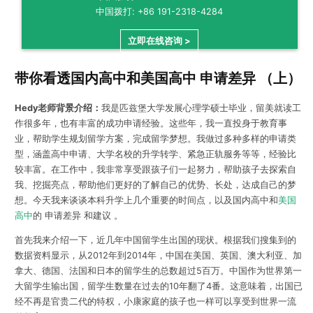
中国拨打: +86 191-2318-4284
立即在线咨询 >
带你看透国内高中和美国高中 申请差异 （上）
Hedy老师背景介绍：
我是匹兹堡大学发展心理学硕士毕业，留美就读工
作很多年，也有丰富的成功申请经验。这些年，我一直投身于教育事
业，帮助学生规划留学方案，完成留学梦想。我做过多种多样的申请类
型，涵盖高中申请、大学名校的升学转学、紧急正轨服务等等，经验比
较丰富。在工作中，我非常享受跟孩子们一起努力，帮助孩子去探索自
我、挖掘亮点，帮助他们更好的了解自己的优势、长处，达成自己的梦
想。今天我来谈谈本科升学上几个重要的时间点，以及国内高中和
美国
高中
的 申请差异 和建议 。
首先我来介绍一下，近几年中国留学生出国的现状。根据我们搜集到的
数据资料显示，从2012年到2014年，中国在美国、英国、澳大利亚、加
拿大、德国、法国和日本的留学生的总数超过5百万。中国作为世界第一
大留学生输出国，留学生数量在过去的10年翻了4番。这意味着，出国已
经不再是官贵二代的特权，小康家庭的孩子也一样可以享受到世界一流