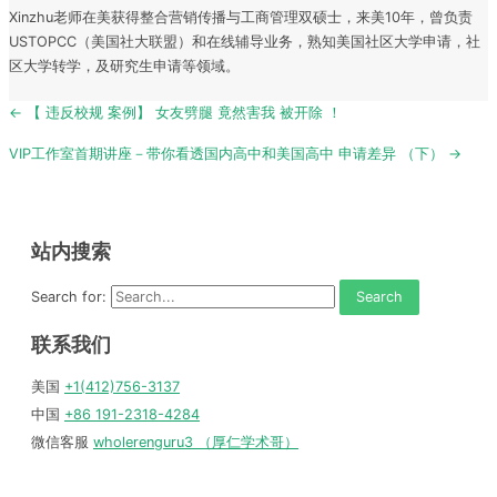
Xinzhu老师在美获得整合营销传播与工商管理双硕士，来美10年，曾负责
USTOPCC（美国社大联盟）和在线辅导业务，熟知美国社区大学申请，社
区大学转学，及研究生申请等领域。
Post
← 【 违反校规 案例】 女友劈腿 竟然害我 被开除 ！
navigation
VIP工作室首期讲座－带你看透国内高中和美国高中 申请差异 （下） →
站内搜索
Search for:
联系我们
美国
+1(412)756-3137
中国
+86 191-2318-4284
微信客服
wholerenguru3 （厚仁学术哥）