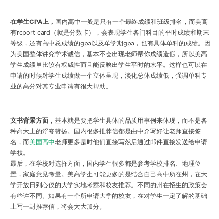
在学生GPA上，
国内高中一般是只有一个最终成绩和班级排名，而美高
有report card（就是分数卡），会表现学生各门科目的平时成绩和期末
等级，还有高中总成绩的gpa以及单学期gpa，也有具体单科的成绩。因
为美国整体讲究学术诚信，基本不会出现老师帮你成绩造假，所以美高
学生成绩单比较有权威性而且能反映出学生平时的水平。这样也可以在
申请的时候对学生成绩做一个立体呈现，淡化总体成绩低，强调单科专
业的高分对其专业申请有很大帮助。
文书背景方面，
基本就是要把学生具体的品质用事例来体现，而不是各
种高大上的浮夸赞扬。国内很多推荐信都是由中介写好让老师直接签
名，而
美国高中
老师更多是时他们直接写然后通过邮件直接发送给申请
学校。
最后，在学校对选择方面，国内学生很多都是参考学校排名、地理位
置，家庭意见考量。美高学生可能更多的是结合自己高中所在州，在大
学开放日到心仪的大学实地考察和校友推荐。不同的州在招生的政策会
有些许不同。如果有一个所申请大学的校友，在对学生一定了解的基础
上写一封推荐信，将会大大加分。