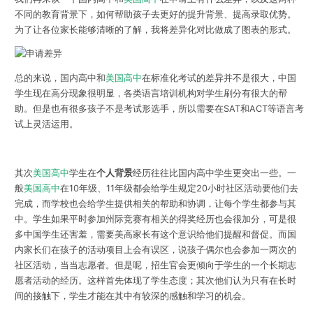
不同的教育背景下，如何帮助孩子去更好的提升背景、提高录取优势。
为了让各位家长能够清晰的了解，我将差异化对比做成了图表的形式。
总的来说，国内高中和
美国高中
在标准化考试的差异并不是很大，中国
学生现在高分现象很明显，各类语言培训机构对学生刷分有很大的帮
助。但是也有很多孩子不是考试形选手，所以需要在SAT和ACT等语言考
试上灵活运用。
其次
美国高中
学生在
个人背景
经历往往比国内高中学生更突出一些。一
般
美国高中
在10年级、11年级都会给学生规定20小时社区活动要他们去
完成，而学校也会给学生提供相关的帮助和协调，让每个学生都参与其
中。学生如果平时参加州际竞赛有相关的得奖经历也会很加分，可是很
多中国学生还害羞，需要美高家长有这个意识给他们提醒和督促。而国
内家长们在孩子的活动项目上会有误区，说孩子偶尔也会参加一两次的
社区活动，当当志愿者。但是呢，招生官会更倾向于学生的一个长期志
愿者活动的经历。这样首先体现了学生态度；其次他们认为只有在长时
间的接触下，学生才能在其中有较深的感触和学习的机会。