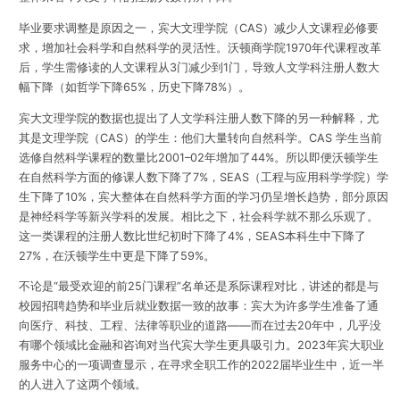
毕业要求调整是原因之一，宾大文理学院（CAS）减少人文课程必修要
求，增加社会科学和自然科学的灵活性。沃顿商学院1970年代课程改革
后，学生需修读的人文课程从3门减少到1门，导致人文学科注册人数大
幅下降（如哲学下降65%，历史下降78%）。
宾大文理学院的数据也提出了人文学科注册人数下降的另一种解释，尤
其是文理学院（CAS）的学生：他们大量转向自然科学。CAS 学生当前
选修自然科学课程的数量比2001–02年增加了44%。所以即便沃顿学生
在自然科学方面的修课人数下降了7%，SEAS（工程与应用科学学院）学
生下降了10%，宾大整体在自然科学方面的学习仍呈增长趋势，部分原因
是神经科学等新兴学科的发展。相比之下，社会科学就不那么乐观了。
这一类课程的注册人数比世纪初时下降了4%，SEAS本科生中下降了
27%，在沃顿学生中更是下降了59%。
不论是“最受欢迎的前25门课程”名单还是系际课程对比，讲述的都是与
校园招聘趋势和毕业后就业数据一致的故事：
宾大为许多学生准备了通
向医疗、科技、工程、法律等职业的道路
——而在过去20年中，几乎没
有哪个领域比金融和咨询对当代宾大学生更具吸引力。2023年宾大职业
服务中心的一项调查显示，在寻求全职工作的2022届毕业生中，近一半
的人进入了这两个领域。