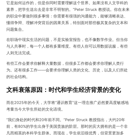
它是如何运作的，但是你同时需要理解这个世界。
如果没有人文学科的
素养，把学生送出去是非常不明智的。”
Peter Struck 教授说。你在未来
的职业中要做到很多事情：
你需要有很强的沟通能力，能够清晰表达、
懂得争辩、理解冲突背后的因果关系，特别面对那些极其复杂的文本和
问题集合。
在职场中现实生活的问题，不是实验室报告，也不像数学作业。但当你
与人共事时，每一个人都有多重维度。有些人你可以用数据说服，有些
人则无法完成。
有些工作会要求你解释大量数据，
但很多工作都会要求你理解人类行
为。还有很多工作——会要求你理解人类的文化、历史，以及人们所处
的社会结构。
文科衰落原因：时代和学生经济背景的变化
而在2025年的今天，大学将“通识教育”这一理念推广必然要高度敏感地
考量当今大学生所处的文化语境。
“我们身处的时代和20年前不同。”Peter Struck 教授指出，大约20年
前，有80%的学生出身于美国贵族的阶层。那时的宾大拥有的是一个非
凡而精英的本科学生群体。而现在，学生依旧很优秀，但背景更加多