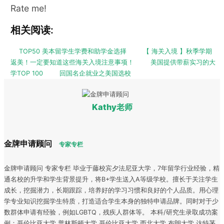
Rate me!
相关阅读:
TOP50 美本留学生学费和助学金选择
【 海关入境 】秋季学期
返美！一定要知道这些海关入境注意事项！
美国提供带薪实习的大
学TOP 100
回国名企就业之美国选校
Kathy老师
金牌申请顾问
专家专栏
金牌申请顾问 专家专栏 毕业于藤校宾夕法尼亚大学，7年留学行业经验，精
通名校的升学和学生背景提升，将B+学生送入A等级学校。擅长于关注学生
成长，挖掘潜力，长期跟踪，培养好的学习习惯和良好的个人品质。用心理
学专业知识挖掘学生特质，打造适合学生本身的独特申请品牌。同时对于少
数群体申请有经验，例如LGBTQ，残疾人群体等。 本科/研究生录取成功案
例：哥伦比亚大学 普林斯顿大学 哥伦比亚大学 西北大学 布朗大学 达特茅