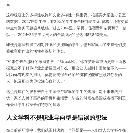
元。
这种经济上的多样性或许和文化多样性一样重要。根据宾大招生办公室
的数据，2027届新生中，有20%的学生符合联邦助学金 资格，还有更多
学生对财务问题极其敏感。过去20年里，学费、住宿费和杂费翻了一倍
以上。2024–25学年，宾大的全额“标价”已达到87,860美元。
即便是那些获得了相对慷慨经济援助的学生，也对家庭为了支持他们接
受教育所作出的牺牲有深切的体会。
“如果你来自那样的家庭背景，”Struck说，“你在英语课或历史课上听教
授完全不了解你毕业之后要面对什么，那会让人感到非常格格不入——
因为你有现实的担忧，你需要确保自己的经济状况能够照顾好你爱的
人，以及那些为你投注心血的人。”
这也是厚仁的很多来自于中国中产家庭的学生的焦虑，对于未来的担
忧，家长支付了高昂的学费和生活费，毕业的时候在美国或者找不到工
作会让学生和家长们特别的焦虑。
人文学科不是职业导向型是错误的想法
在当前的环境中，我们试图解决的一个问题是——人们对人文学科存在