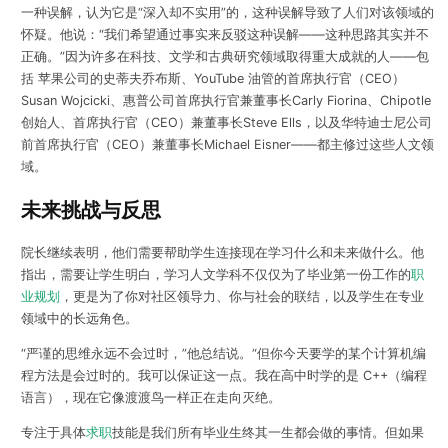
一种误解，认为它是“深入却不实用”的，这种误解导致了人们对该领域的
怀疑。他说：“我们希望通过事实来反驳这种误解——这种思路其实并不
正确。”因为许多在科技、文学和古典研究领域取得重大成就的人——包
括 苹果公司的史蒂夫乔布斯、YouTube 油管的首席执行官（CEO）
Susan Wojcicki、惠普公司首席执行官兼董事长Carly Fiorina、Chipotle
创始人、首席执行官（CEO）兼董事长Steve Ells，以及华特迪士尼公司
前首席执行官（CEO）兼董事长Michael Eisner——都主修过这些人文领
域。
未来挑战与反思
院长继续表明，他们需要帮助学生连接现在学习什么和未来做什么。他
指出，需要让学生明白，学习人文学科不仅仅为了毕业第一份工作的
职
业规划
，更是为了你对社区领导力、你与社会的联结，以及学生在专业
领域中的长远角色。
“严谨的思维永远不会过时，”他总结说。“但你今天要学的某个计算机编
程方法是会过时的。我可以保证这一点。我在高中时学的是 C++（编程
语言），现在它像渡渡鸟一样正在走向灭绝。
专注于具体
求职
技能是我们所有毕业生终其一生都会做的事情。但如果