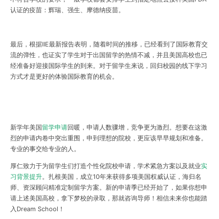
认证的疫苗：辉瑞、强生、摩德纳疫苗。
最后，根据IIE最新报告表明，随着时间的推移，已经看到了国际教育交
流的弹性，也证实了
学生对于出国留学的热情不减
，并且美国高校也已
经准备好迎接国际学生的到来。对于留学生来说，回归校园的线下学习
方式才是更好的体验国际教育的机会。
新学年美国
留学申请
回暖，申请人数骤增，竞争更为激烈。想要在这激
烈的申请内卷中突出重围，申到理想的院校，更应该早早规划和准备。
专业的事交给专业的人。
厚仁致力于为留学生们打造个性化院校申请，学术紧急方案以及就业
实
习
背景提升
。扎根美国，成立10年来获得多项美国权威认证，海归名
师、资深顾问精准定制留学方案。新的申请季已经开始了，如果你想申
请上述美国高校，拿下梦校的录取，那就
咨询导师
！相信未来你也能踏
入Dream School！