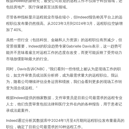
根据Indeed的新研究，最受公司欢迎的远程工作不仅限于科技领域，还
包括房地产、医疗保健甚至法医领域。
尽管各种指标显示远程就业市场在缩小，但Indeed报告称其平台上的远
程职位发布量仍然很高。从2023年3月到2024年3月，远程职位空缺增
加了40%。
虽然一些行业（包括科技、金融和人力资源）的远程职位有所减少，但
背景很重要，Indeed的职业趋势专家Gabrielle Davis表示，这一趋势可
能并不意味着雇主对远程工作的态度在改变，而更可能反映了受劳动力
市场放缓影响最大的行业。
同时，Davis告诉CNBC，“我们看到一些传统上被认为是现场工作的职
位，如文件审查员或法医分析师，成为最需求量大的远程职位。我认
为，随着公司继续评估业务运营和绩效，我们会看到更多的现场工作转
变为混合或远程。”
根据Indeed提供的独家数据，文件审查员是目前公司最需求的远程专业
人士，他们负责审查包括法律和医疗文件在内的各种报告，用于患者记
录或法庭案件。
Indeed通过分析其数据库中2024年1月至4月期间远程职位发布量最高的
职位，确定了目前公司最需求的10种远程工作。