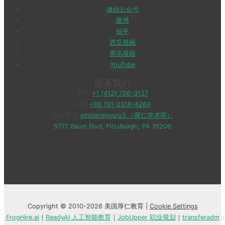
微信公众号
微博
知乎
西瓜视频
腾讯视频
YouTube
联系我们
美国
+1 (412) 756-3137
中国
+86 191-2318-4284
微信客服
wholerenguru3 （厚仁学术哥）
5777 Baum Blvd, Pittsburgh, PA 15206
Copyright © 2010-2026 美国厚仁教育 |
Cookie Settings
FrogHire.ai
｜
ReadyAI 人工智能教育
｜
JobUpper 职业规划
｜
transferadm