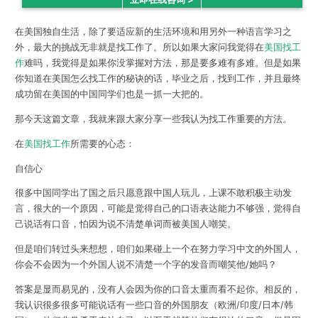
在美国独自生活，除了要适应新的生活环境和用另外一种语言学习之
外，最大的挑战无非就是找工作了。所以如果大家问我觉得在
美国找工
作
难吗，我觉得是如果你没掌握对方法，那是要多难有多难。但是如果
你知道在美国怎么找工作的秘诀的话，毕业之后，找到工作，并且最终
成功留在美国的中国同学们也是一抓一大把的。
那今天这篇文章，我就来跟大家分享一些我认为找工作重要的方法。
在
美国找工作
所需要的心态：
自信心
很多中国同学出了国之后只愿意跟中国人玩儿，上课不敢积极主动发
言，很大的一个原因，可能是觉得自己的口语表达能力不够强，觉得自
己说话有口音，怕因为说不清楚单词而被美国人嘲笑。
但是咱们转过头来想想，咱们如果碰上一个在努力学习中文的外国人，
你会不会因为一个外国人说不清楚一个字的发音而嘲笑他/她吗？
答案是显而易见的，没有人会因为你的口音太重而看不起你。相反的，
我认识很多很多可能说话有一些口音的外国朋友（欧洲/印度/日本/韩