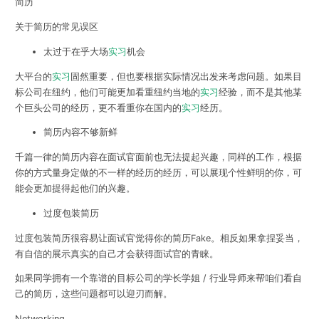
简历
关于简历的常见误区
太过于在乎大场
实习
机会
大平台的
实习
固然重要，但也要根据实际情况出发来考虑问题。如果目
标公司在纽约，他们可能更加看重纽约当地的
实习
经验，而不是其他某
个巨头公司的经历，更不看重你在国内的
实习
经历。
简历内容不够新鲜
千篇一律的简历内容在面试官面前也无法提起兴趣，同样的工作，根据
你的方式量身定做的不一样的经历的经历，可以展现个性鲜明的你，可
能会更加提得起他们的兴趣。
过度包装简历
过度包装简历很容易让面试官觉得你的简历Fake。相反如果拿捏妥当，
有自信的展示真实的自己才会获得面试官的青睐。
如果同学拥有一个靠谱的目标公司的学长学姐 / 行业导师来帮咱们看自
己的简历，这些问题都可以迎刃而解。
Networking