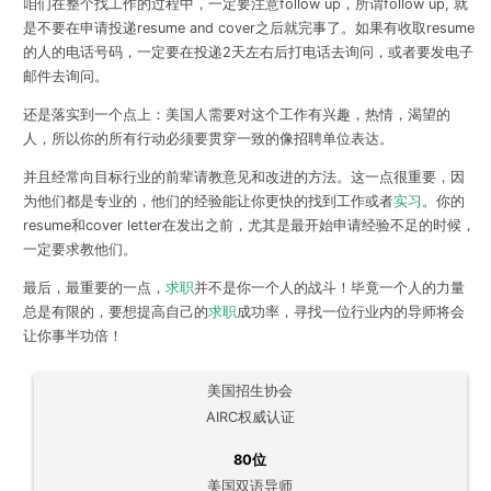
咱们在整个找工作的过程中，一定要注意follow up，所谓follow up, 就
是不要在申请投递resume and cover之后就完事了。如果有收取resume
的人的电话号码，一定要在投递2天左右后打电话去询问，或者要发电子
邮件去询问。
还是落实到一个点上：美国人需要对这个工作有兴趣，热情，渴望的
人，所以你的所有行动必须要贯穿一致的像招聘单位表达。
并且经常向目标行业的前辈请教意见和改进的方法。
这一点很重要，因
为他们都是专业的，他们的经验能让你更快的找到工作或者
实习
。你的
resume和cover letter在发出之前，尤其是最开始申请经验不足的时候，
一定要求教他们。
最后，最重要的一点，
求职
并不是你一个人的战斗！毕竟一个人的力量
总是有限的，要想提高自己的
求职
成功率，寻找一位行业内的导师将会
让你事半功倍！
美国招生协会
AIRC权威认证
80位
美国双语导师