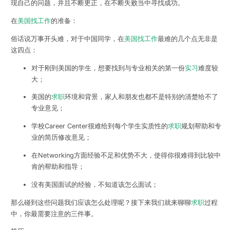
现自己的问题，并且不断更正，在不断失败当中寻找成功。
在
美国找工作
的准备：
俗话说万事开头难，对于中国同学，在
美国找工作
最难的几个点无非是
这四点：
对于刚到美国的学生，想要找到与专业相关的第一份
实习
难度较
大；
美国的
求职
环境和背景，家人和朋友也都不是特别的清楚给不了
专业意见；
学校Career Center很难给到每个学生实质性的
求职
规划帮助和专
业的简历修改意见；
在Networking方面经验不足和优势不大，使得你很难得到比较中
肯的帮助和指导；
没有美国面试的经验，不知道该怎么面试；
那么碰到这些问题我们应该怎么处理呢？接下来我们就来聊聊
求职
过程
中，你最需要注意的三件事。