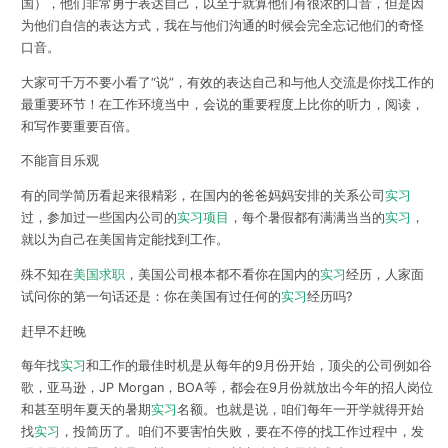
国），他们非常勇于表达自己，以至于就算他们有很浓的口音，但是因
为他们自信的表达方式，我在与他们沟通的时候会完全忘记他们的奇怪
口音。
大家可千万不要小看了“说”，有效的表达自己和与他人交流是你找工作的
最重要环节！在工作环境当中，会说的重要程度上比你的听力，阅读，
和写作要重要百倍。
不能盲目乐观
有的同学简历看起来很精彩，在国内的爸爸妈妈安排的关系公司
实习
过，参加过一些国内公司的
实习项目
，每个暑假都有满满当当的
实习
，
就以为自己在美国肯定能找到工作。
殊不知在
美国求职
，美国公司根本都不看你在国内的
实习
经历，人家面
试问你的第一句话还是：你在美国有过任何的
实习
经历吗?
赶早不赶晚
每年找
实习
和工作的最佳时机是从每年的9月份开始，顶尖的公司例如谷
歌，亚马逊，JP Morgan，BOA等，都会在9月份就放出今年的招人岗位
和甚至明年夏天的暑期
实习
名额。也就是说，咱们每年一开学就得开始
找
实习
，投简历了。咱们不要害怕失败，要在不停的找工作过程中，发