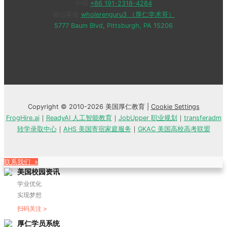
中国
+86 191-2318-4284
微信客服
wholerenguru3 （厚仁学术哥）
5777 Baum Blvd, Pittsburgh, PA 15206
Copyright © 2010-2026 美国厚仁教育 |
Cookie Settings
FrogHire.ai
｜
ReadyAI 人工智能教育
｜
JobUpper 职业规划
｜
transferadm
转学录取中心
｜
AHS 美国寄宿家庭服务
｜
GKAC 美国高校高考联盟
联系我们 »
美国校园资讯
学业优化
实现梦想
扫码关注 >
厚仁学员系统