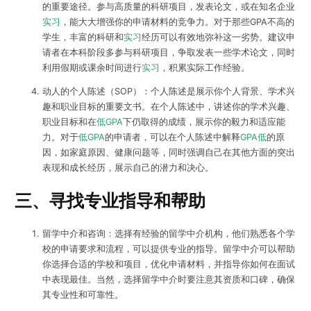
的重要途径。参与高质量的科研项目，发表论文，或在知名企业
实习
，能大大增强你的申请材料的竞争力。对于那些GPA不高的
学生，丰富的科研和
实习
经历可以有效地弥补这一劣势。建议申
请者在本科阶段多参与科研项目，争取发表一些学术论文，同时
利用假期或课余时间进行
实习
，积累实际工作经验。
动人的个人陈述（SOP）：个人陈述是展示你个人背景、学术兴
趣和职业目标的重要文书。在个人陈述中，讲述你的学术兴趣、
职业目标和在
低GPA
下仍取得的成绩，展示你的毅力和适应能
力。对于
低GPA
的申请者，可以在个人陈述中解释
GPA低
的原
因，如家庭原因、健康问题等，同时强调自己在其他方面的突出
表现和成长经历，展示自己的潜力和决心。
三、寻找专业指导和帮助
留学中介和咨询：选择有经验的留学中介机构，他们熟悉各个学
校的申请要求和流程，可以提供专业的指导。留学中介可以帮助
你选择合适的学校和项目，优化申请材料，并指导你如何在面试
中表现最佳。当然，选择留学中介时要注意其资质和口碑，确保
其专业性和可靠性。