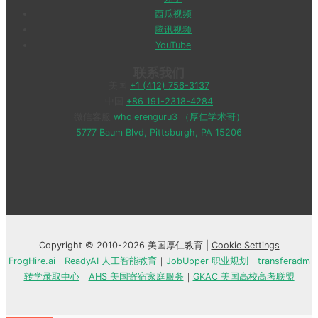
西瓜视频
腾讯视频
YouTube
联系我们
美国
+1 (412) 756-3137
中国
+86 191-2318-4284
微信客服
wholerenguru3 （厚仁学术哥）
5777 Baum Blvd, Pittsburgh, PA 15206
Copyright © 2010-2026 美国厚仁教育 |
Cookie Settings
FrogHire.ai
｜
ReadyAI 人工智能教育
｜
JobUpper 职业规划
｜
transferadm
转学录取中心
｜
AHS 美国寄宿家庭服务
｜
GKAC 美国高校高考联盟