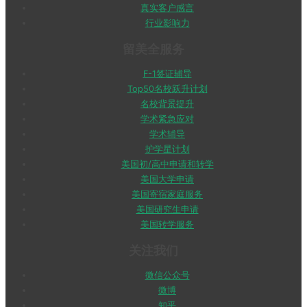
真实客户感言
行业影响力
留美全服务
F-1签证辅导
Top50名校跃升计划
名校背景提升
学术紧急应对
学术辅导
护学星计划
美国初/高中申请和转学
美国大学申请
美国寄宿家庭服务
美国研究生申请
美国转学服务
关注我们
微信公众号
微博
知乎