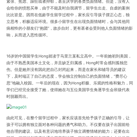
紧张、焦虑、躁狂或者抑郁，甚至厌学的各类负面情绪。但是，没有人
会给你的愤怒买单，由于不能及时自我调节，留学生出走、自虐的案例
比比皆是。因而在低龄学生留学过程中，家长应引导孩子摆正心态，独
立思考，积极适应环境。很多小留学生在出现负面情绪时，会与其他同
病相怜的小朋友们“抱团”，故步自封，更有甚者会受到他人负面情绪的影
响，从而进入恶性循环。
16岁的中国留学生Hong就读于马里兰某私立高中。一年前她初到美国，
由于不熟悉美国本土文化，并且缺乏归属感，Hong时常会感到孤独悲
伤。但是她并没有因此把自己封闭起来，而是在家长和辅导员的建议
下，及时端正了自己的态度，学会独立控制自己的负面情绪，“费尽心
思”地融入校园。一年后的现在，因为Hong积极、乐观的性格和魅力，同
学们已经完全接受了她，使得她在与五位美国学生角逐学生会班级代表
时脱颖而出。
由此可见，在整个留学过程中，家长应该首先给予孩子正确的引导，让
孩子可以拥有独立面对各种问题的勇气和助力。不仅要在孩子出国前给
他合理的建议、以及有意识地培养孩子独立调整情绪的能力；还要在出