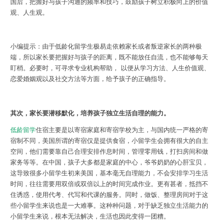
国后，把握好与孩子沟通的频率和技巧，鼓励孩子树立积极向上的价值
观、人生观。
小编提示：由于低龄化留学生极易走依赖家长或者叛逆家长的两种极
端，所以家长要把握好与孩子的距离，既不能放任自流，也不能够每天
盯梢。必要时，可寻求专业机构帮助， 以便从学习方法、人生价值观、
恋爱婚姻观以及社交方法等方面，给予孩子的正确指导。
其次，家长要潜移默化，培养孩子独立生活自理的能力。
低龄留学
住宿主要是以寄宿家庭和寄宿学校为主，与国内统一严格的寄
宿制不同，美国所谓的寄宿仅是提供食宿，小留学生会拥有很大的自主
空间，他们需要靠自己合理安排作息时间，管理零用钱，打扫房间和做
家务等等。在中国，孩子大多都是家庭的中心，爷爷奶奶的心肝宝贝，
这导致很多小留学生初来美国，基本毫无自理能力，不会安排学习生活
时间，往往需要用双倍或双倍以上的时间完成作业。更有甚者，抵挡不
住诱惑，使用代考、代写和代课的服务。同时，做饭、整理房间对于这
些小留学生来说也是一大难事。这种种问题，对于缺乏独立生活能力的
小留学生来说，根本无法解决，生活也因此变得一团糟。