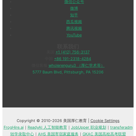
微信公众号
微博
知乎
西瓜视频
腾讯视频
YouTube
联系我们
美国
+1 (412) 756-3137
中国
+86 191-2318-4284
微信客服
wholerenguru3 （厚仁学术哥）
5777 Baum Blvd, Pittsburgh, PA 15206
Copyright © 2010-2026 美国厚仁教育 |
Cookie Settings
FrogHire.ai
｜
ReadyAI 人工智能教育
｜
JobUpper 职业规划
｜
transferadm
转学录取中心
｜
AHS 美国寄宿家庭服务
｜
GKAC 美国高校高考联盟