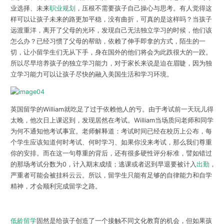
业选择、未来
职业规划
，压根不需要孩子自己操心与思考。有人觉得这
样可以让孩子未来的路更加平稳，没有曲折，可真的是这样吗？当孩子
远渡重洋，离开了父母的光环，发现自己无法独立学习的时候，他们该
怎么办？已经习惯了父母的帮助，依赖了伸手即拿的方式，陌生的一
切，让小留学生们无从下手，身在国外的他们将会为此跌很大的一跤。
所以尽早培养孩子的独立学习能力，对于家长来说是迫在眉睫，因为独
立学习能力可以让孩子尽快的融入美国生活和学习环境。
英国留学的William就吃足了过于依赖他人的亏。由于考试前一天玩儿得
太晚，他次日上课迟到，发现居然在考试。William当场质问老师和同学
为何不通知他考试事宜。老师解释道：考试时间已经在校历上公布，每
个学生应该知道何时考试、何时学习、如果你没来考试，那么我们尊重
你的安排。而在这一句尊重的背后，还有很多硬性评分标准，譬如错过
的那场考试分数为0，计入期末成绩；逃课或者迟到早退要被计入
出勤
，
严重者可能会被挂科云云。所以，留学生只能有足够的自律能力和自学
精神，才会顺利完成留学之路。
低龄留学
固然是给孩子创造了一个接触不同文化教育的机会，但如果孩