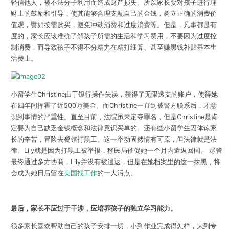
轻信他人，被不法分子利用而造成财产损失。所以家长要对孩子进行理
财上的鼓励和引导，使其能够合理支配自己的金钱，树立正确的消费价
值观，譬如按需购买，避免冲动消费和过度消费等。但是，凡事都是有
度的，家长应该准确了解孩子所需的生活和学习费用，不要因为过度控
制消费，而导致孩子不得不分精力在精打细算、甚至赚黑钱补贴基本生
活费上。
小留学生Christine由于银行操作失误，获得了无限透支的账户，使得她
在四年间挥霍了近500万美金。而Christine一直到被警方联系后，才意
识到事情的严重性。直至目前，法院虽未定夺罪名，但是Christine是肯
定要为自己缺乏金钱概念和法律意识买单的。还有些小留学生因体谅家
长的辛苦，冒险去餐馆打黑工。这一举动固然情有可原，但法律就是法
律。Lily就是因为打黑工被举报，移民局催促她一个月内遣返回国。 尽管
最终通过多方协商，Lily并没有被遣返，但是在她档案里的这一抹黑，将
会成为她日后留在
美国找工作
的一大污点。
最后，家长不应过于干涉，应培养孩子的独立学习能力。
很多家长喜欢帮助自己的孩子安排一切，小到作业完成得怎样，大到专