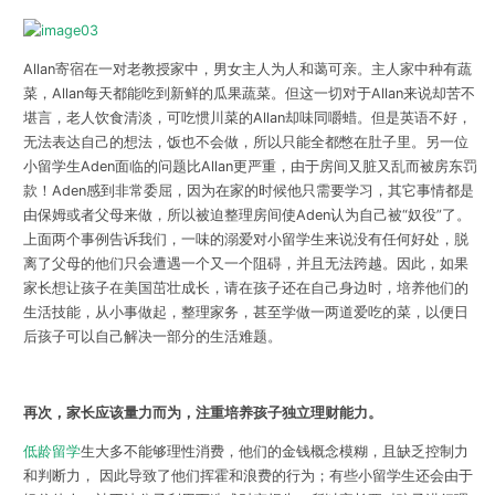
Allan寄宿在一对老教授家中，男女主人为人和蔼可亲。主人家中种有蔬
菜，Allan每天都能吃到新鲜的瓜果蔬菜。但这一切对于Allan来说却苦不
堪言，老人饮食清淡，可吃惯川菜的Allan却味同嚼蜡。但是英语不好，
无法表达自己的想法，饭也不会做，所以只能全都憋在肚子里。另一位
小留学生Aden面临的问题比Allan更严重，由于房间又脏又乱而被房东罚
款！Aden感到非常委屈，因为在家的时候他只需要学习，其它事情都是
由保姆或者父母来做，所以被迫整理房间使Aden认为自己被“奴役”了。
上面两个事例告诉我们，一味的溺爱对小留学生来说没有任何好处，脱
离了父母的他们只会遭遇一个又一个阻碍，并且无法跨越。因此，如果
家长想让孩子在美国茁壮成长，请在孩子还在自己身边时，培养他们的
生活技能，从小事做起，整理家务，甚至学做一两道爱吃的菜，以便日
后孩子可以自己解决一部分的生活难题。
再次，家长应该量力而为，注重培养孩子独立理财能力。
低龄留学
生大多不能够理性消费，他们的金钱概念模糊，且缺乏控制力
和判断力， 因此导致了他们挥霍和浪费的行为；有些小留学生还会由于