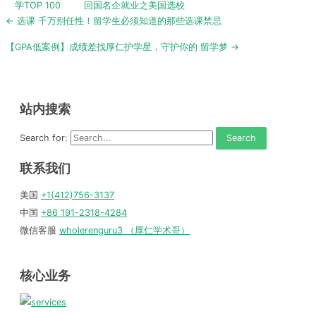
学TOP 100
回国名企就业之美国选校
Post
← 选课 千万别任性！留学生必须知道的那些选课禁忌
navigation
【GPA低案例】成绩差找厚仁护学星，守护你的 留学梦 →
站内搜索
Search for:
联系我们
美国
+1(412)756-3137
中国
+86 191-2318-4284
微信客服
wholerenguru3 （厚仁学术哥）
核心业务