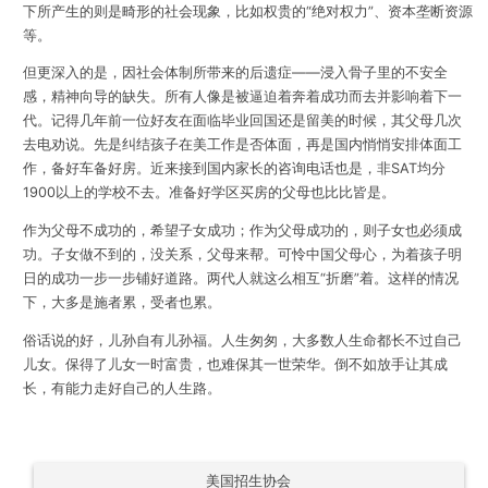
下所产生的则是畸形的社会现象，比如权贵的“绝对权力”、资本垄断资源
等。
但更深入的是，因社会体制所带来的后遗症——浸入骨子里的不安全
感，精神向导的缺失。所有人像是被逼迫着奔着成功而去并影响着下一
代。记得几年前一位好友在面临毕业回国还是留美的时候，其父母几次
去电劝说。先是纠结孩子在美工作是否体面，再是国内悄悄安排体面工
作，备好车备好房。近来接到国内家长的咨询电话也是，非SAT均分
1900以上的学校不去。准备好学区买房的父母也比比皆是。
作为父母不成功的，希望子女成功；作为父母成功的，则子女也必须成
功。子女做不到的，没关系，父母来帮。可怜中国父母心，为着孩子明
日的成功一步一步铺好道路。两代人就这么相互“折磨”着。这样的情况
下，大多是施者累，受者也累。
俗话说的好，儿孙自有儿孙福。人生匆匆，大多数人生命都长不过自己
儿女。保得了儿女一时富贵，也难保其一世荣华。倒不如放手让其成
长，有能力走好自己的人生路。
美国招生协会