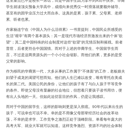
这里重点已不是校长一席话，而是中国学生因为拿不到A而不快乐、华裔
学生就读顶尖预备大学高中，成绩向来优秀仅一时滑落就要额外辅导、
甚至有的因学业压力过大而自杀。这真的是累，孩子累、父母累、老师
累、听者也累。
作家杨连宁在《中国人为什么活得累》一书里提到，
中国民众所感受的
生活“艰辛”有两个基本源头：其一是现代市场经济所激发出来的个体“欲
望”；其二是中国特殊的社会制度对这些“欲望”的无情压制和摧残。前者
普世，后者更符合中国国情。而对于上述的华裔学生、中国留学生而
言，不过是这两类源头的一个小小社会缩影。而他们的累，更多的是受
父辈的影响。
作为移民的华裔第一代，大多从事的工作属于“不体面”的工作，老板娘夫
妇望子成龙的渴望可想而知。他们的人生已难以改变，唯有寄托在美成
长的第二代。美国公民的身份，让他们的孩子有了与白人孩子平等竞争
的条件。即使父母没有显赫的社会地位，但想着只要孩子读书用功，便
有出人头地的一天。但如此迫切盲目的作风，仍是让我感叹。
而对于中国的留学生，这样的影响则更是深入彻底。90年代以来出生的
孩子，可说幸也可说不幸。幸的是不用像父母那辈经历社会的改革动
荡，不幸的是求学、工作竞争之激烈正处于顶峰阶段。单看每年庞大的
高考大军、就业大军就可以知道。这样竞争激烈、资源不均的社会体制