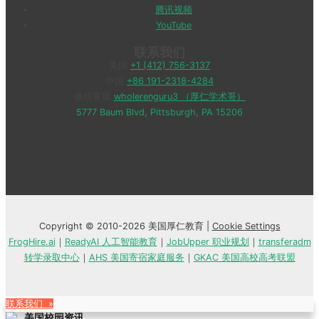
腾讯视频
YouTube
联系我们
美国
+1 (412) 756-3137
中国
+86 191-2318-4284
微信客服
wholerenguru3 （厚仁学术哥）
5777 Baum Blvd, Pittsburgh, PA 15206
Copyright © 2010-2026 美国厚仁教育 |
Cookie Settings
FrogHire.ai
｜
ReadyAI 人工智能教育
｜
JobUpper 职业规划
｜
transferadm
转学录取中心
｜
AHS 美国寄宿家庭服务
｜
GKAC 美国高校高考联盟
联系我们 »
美国校园资讯