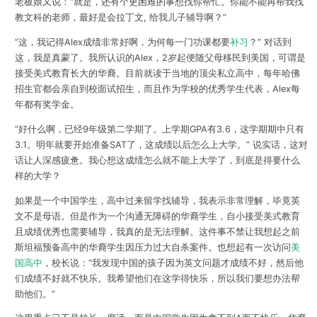
老板娘又说：“就是，还有个更困难的事想找你帮忙。你能不能再帮我找
教文科的老师，最好是会拉丁文, 给我儿子辅导啊？”
“这，我记得Alex成绩非常好啊，为何每一门功课都要
补习
？” 对话到
这，我是真蒙了。我所认识的Alex，2岁起便随父母移民到美国，可谓是
接受美式教育长大的华裔。目前就读于当地的顶尖私立高中，每年哈佛
招生官都会亲自到校面试招生，而且作为学校的优秀学生代表，Alex每
年都有奖学金。
“好什么啊，已经9年级第二学期了。上学期GPA有3.6，这学期期中只有
3.1。明年就要开始准备SAT了，这成绩以后怎么上大学。” 说实话，这对
话让人深感疲惫。我心想这成绩怎么就不能上大学了，到底是得要什么
样的大学？
如果是一个中国学生，高中过来留学找辅导，我表示非常理解，毕竟英
文不是母语。但是作为一个沟通无障碍的华裔学生，自小接受美式教育
且成绩优秀也需要辅导，我真的是无法理解。这件事不禁让我想起之前
斯坦福预备高中的华裔学生因压力过大自杀案件。也想起有一次访问
美
国高中
，校长说：“我发现中国的孩子因为英文问题才成绩不好，然后他
们成绩不好就不快乐。我希望他们在这学得快乐，所以我们要想办法帮
助他们。”