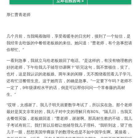
立即在线咨询 >
厚仁曹青老师
几个月前，当我喝着咖啡，享受着暖冬的日光时，接到了一个短信，是
我经常去吃饭的中餐馆老板娘的来信。她问道：“曹老师，有个急事想请
你帮忙。”
一看到急事，我就立马给老板娘回了电话。“是这样的，有没有物理教的
好的老师，下午给我儿子辅导功课啊？”听完这句，我不禁顿住，笑了。
也对，这是我认识的老板娘。两年来的闲聊，无不围绕着照看儿子学习,
还有忙活餐馆生意。这于她而言，的确是急事。“一定要下午吗？老师不
一定了，9年级课程水平的话，倒是可以帮你问问一个常春藤的高材
生。”
“哎呀，太感谢了。我儿子明天就要数学考试了，所以实在急。那个老师
最好是英文非常好的，我儿子对中文的理解只有80%。”隔几日，当我又
去餐馆买饭，老板娘回道：“曹老师，谢谢啊。那高材生教的不错，我儿
子考试有前三。我打算以后都让他辅导我儿子理科。”我听到这，望了他
儿子一眼，想想美国华裔孩子的数理化也是不如中国学生啊。紧接着，