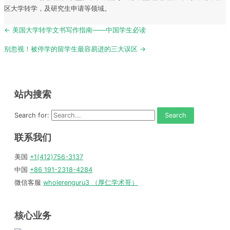
区大学转学，及研究生申请等领域。
Post
← 美国大学转学文书写作指南——中国学生必读
navigation
别忽视！被停学的留学生最容易进的三大误区 →
站内搜索
Search for:
联系我们
美国
+1(412)756-3137
中国
+86 191-2318-4284
微信客服
wholerenguru3 （厚仁学术哥）
核心业务