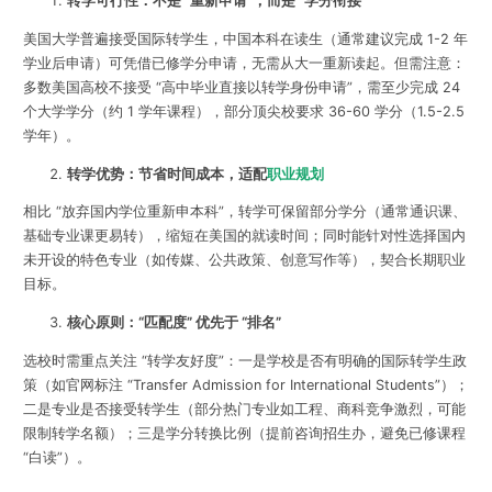
转学可行性：不是 “重新申请”，而是 “学分衔接”
美国大学普遍接受国际转学生，中国本科在读生（通常建议完成 1-2 年
学业后申请）可凭借已修学分申请，无需从大一重新读起。但需注意：
多数美国高校不接受 “高中毕业直接以转学身份申请”，需至少完成 24
个大学学分（约 1 学年课程），部分顶尖校要求 36-60 学分（1.5-2.5
学年）。
转学优势：节省时间成本，适配
职业规划
相比 “放弃国内学位重新申本科”，转学可保留部分学分（通常通识课、
基础专业课更易转），缩短在美国的就读时间；同时能针对性选择国内
未开设的特色专业（如传媒、公共政策、创意写作等），契合长期职业
目标。
核心原则：“匹配度” 优先于 “排名”
选校时需重点关注 “转学友好度”：一是学校是否有明确的国际转学生政
策（如官网标注 “Transfer Admission for International Students”）；
二是专业是否接受转学生（部分热门专业如工程、商科竞争激烈，可能
限制转学名额）；三是学分转换比例（提前咨询招生办，避免已修课程
“白读”）。