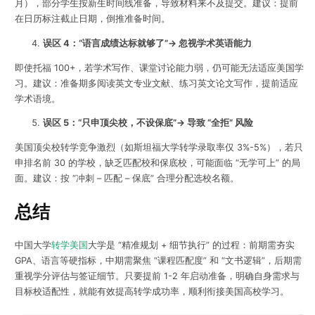
月），部分学生按新生时间线准备，导致材料来不及提交。建议：提前
在日历标注截止日期，倒推准备时间。
误区 4：“语言成绩达标就够了”→ 忽视学术英语能力
即使托福 100+，若学术写作、课堂讨论能力弱，仍可能无法适应美国学
习。建议：准备期多阅读英文专业文献、练习英文论文写作，提前适应
学术语境。
误区 5：“只申顶尖校，不设保底”→ 导致 “全拒” 风险
美国顶尖校转学竞争激烈（如斯坦福大学转学录取率仅 3%-5%），若只
申排名前 30 的学校，缺乏匹配校和保底校，可能面临 “无学可上” 的局
面。建议：按 “冲刺 – 匹配 – 保底” 合理分配选校名额。
总结
中国大学
转学美国
大学是 “精准规划 + 细节执行” 的过程：前期需夯实
GPA、语言等硬指标，中期需聚焦 “课程匹配度” 和 “文书逻辑”，后期需
重视学分评估与签证细节。只要提前 1-2 年启动准备，明确自身需求与
目标校适配性，就能有效提高转学成功率，顺利衔接美国高校学习。