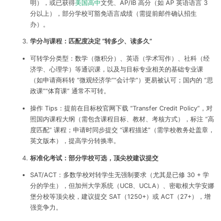
明），或已获得
美国高中
文凭、AP/IB 高分（如 AP 英语语言 3
分以上），部分学校可豁免语言成绩（需提前邮件确认招生
办）。
学分与课程：匹配度决定 “转多少、读多久”
可转学分类型：数学（微积分）、英语（学术写作）、社科（经
济学、心理学）等通识课，以及与目标专业相关的基础专业课
（如申请商科转 “微观经济学”“会计学”）更易被认可；国内的 “思
政课”“体育课” 通常不可转。
操作 Tips：提前在目标校官网下载 “Transfer Credit Policy”，对
照国内课程大纲（需包含课程目标、教材、考核方式），标注 “高
度匹配” 课程；申请时同步提交 “课程描述”（需学校教务处盖章，
英文版本），提高学分转换率。
标准化考试：部分学校可选，顶尖校建议提交
SAT/ACT：多数学校对转学生无强制要求（尤其是已修 30 + 学
分的学生），但加州大学系统（UCB、UCLA）、密歇根大学安娜
堡分校等顶尖校，建议提交 SAT（1250+）或 ACT（27+），增
强竞争力。