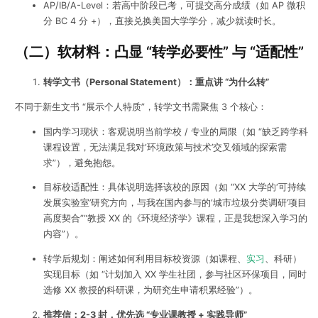
AP/IB/A-Level：若高中阶段已考，可提交高分成绩（如 AP 微积
分 BC 4 分 +），直接兑换美国大学学分，减少就读时长。
（二）软材料：凸显 “转学必要性” 与 “适配性”
转学文书（Personal Statement）：重点讲 “为什么转”
不同于新生文书 “展示个人特质”，转学文书需聚焦 3 个核心：
国内学习现状：客观说明当前学校 / 专业的局限（如 “缺乏跨学科
课程设置，无法满足我对‘环境政策与技术’交叉领域的探索需
求”），避免抱怨。
目标校适配性：具体说明选择该校的原因（如 “XX 大学的‘可持续
发展实验室’研究方向，与我在国内参与的‘城市垃圾分类调研’项目
高度契合”“教授 XX 的《环境经济学》课程，正是我想深入学习的
内容”）。
转学后规划：阐述如何利用目标校资源（如课程、
实习
、科研）
实现目标（如 “计划加入 XX 学生社团，参与社区环保项目，同时
选修 XX 教授的科研课，为研究生申请积累经验”）。
推荐信：2-3 封，优先选 “专业课教授 + 实践导师”