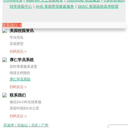
FrogHire.ai
｜
ReadyAI 人工智能教育
｜
JobUpper 职业规划
｜
transferadm
转学录取中心
｜
AHS 美国寄宿家庭服务
｜
GKAC 美国高校高考联盟
联系我们 »
美国校园资讯
学业优化
实现梦想
扫码关注 >
厚仁学员系统
实时查看服务进度
阅读文档报告
厚仁学员系统
扫码关注 >
联系我们
微信24小时在线客服
美国中国8大办公室
扫码关注 >
匹兹堡｜旧金山｜北京｜广州