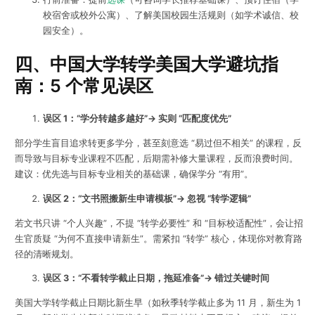
校宿舍或校外公寓）、了解美国校园生活规则（如学术诚信、校
园安全）。
四、中国大学转学美国大学避坑指
南：5 个常见误区
误区 1：“学分转越多越好”→ 实则 “匹配度优先”
部分学生盲目追求转更多学分，甚至刻意选 “易过但不相关” 的课程，反
而导致与目标专业课程不匹配，后期需补修大量课程，反而浪费时间。
建议：优先选与目标专业相关的基础课，确保学分 “有用”。
误区 2：“文书照搬新生申请模板”→ 忽视 “转学逻辑”
若文书只讲 “个人兴趣”，不提 “转学必要性” 和 “目标校适配性”，会让招
生官质疑 “为何不直接申请新生”。需紧扣 “转学” 核心，体现你对教育路
径的清晰规划。
误区 3：“不看转学截止日期，拖延准备”→ 错过关键时间
美国大学转学截止日期比新生早（如秋季转学截止多为 11 月，新生为 1