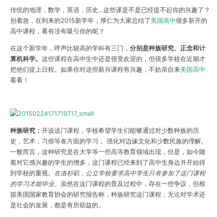
传统的地理，数学，英语，历史…这些课是不是已经提不起你的兴趣了？
别着急，在到来的2015新学年，厚仁为大家总结了
美国高中
很多新开的
高中课程，看有没有吸引你的呢？
在这个新学年，呼声比较高的学科有三门，
分别是种族研究、正念和计
算机科学。
这些课程在高中生中还是很受欢迎的，但很多学校在近期才
把他们提上日程。如果你对这些新兴课程有兴趣，不妨亲自来
美国高中
看看！
种族研究：
开设这门课程，学校希望学生们能够通过对少数种族的历
史，艺术，习俗等各方面的学习， 强化对边缘文化和少数民族的理解。
一般而言，这种研究是在大学等一些高等教育领域出现，但是，如今随
着对它感兴趣的学生的增多，这门课程已经来到了高中生身边并开始得
到学校的重视。
在洛杉矶，公立学校要求高中学生只有参加了这门课程
的学习才能毕业。
虽然在这门课程的普及过程中，存在一些争议，但根
据美国国家教育协会的研究报告称，种族研究这门课程，无论对学术还
是社会的发展，都是有所助益的。