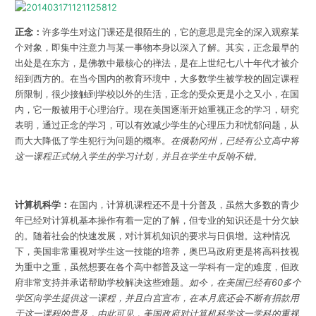
正念：
许多学生对这门课还是很陌生的，它的意思是完全的深入观察某
个对象，即集中注意力与某一事物本身以深入了解。其实，正念最早的
出处是在东方，是佛教中最核心的禅法，是在上世纪七八十年代才被介
绍到西方的。在当今国内的教育环境中，大多数学生被学校的固定课程
所限制，很少接触到学校以外的生活，正念的受众更是小之又小，在国
内，它一般被用于心理治疗。现在美国逐渐开始重视正念的学习，研究
表明，通过正念的学习，可以有效减少学生的心理压力和忧郁问题，从
而大大降低了学生犯行为问题的概率。
在俄勒冈州，已经有公立高中将
这一课程正式纳入学生的学习计划，并且在学生中反响不错。
计算机科学：
在国内，计算机课程还不是十分普及，虽然大多数的青少
年已经对计算机基本操作有着一定的了解，但专业的知识还是十分欠缺
的。随着社会的快速发展，对计算机知识的要求与日俱增。这种情况
下，美国非常重视对学生这一技能的培养，奥巴马政府更是将高科技视
为重中之重，虽然想要在各个高中都普及这一学科有一定的难度，但政
府非常支持并承诺帮助学校解决这些难题。
如今，在美国已经有60多个
学区向学生提供这一课程，并且白宫宣布，在本月底还会不断有捐款用
于这一课程的普及，由此可见，美国政府对计算机科学这一学科的重视