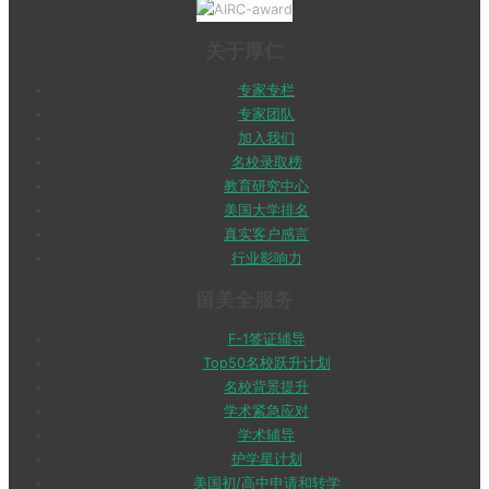
关于厚仁
专家专栏
专家团队
加入我们
名校录取榜
教育研究中心
美国大学排名
真实客户感言
行业影响力
留美全服务
F-1签证辅导
Top50名校跃升计划
名校背景提升
学术紧急应对
学术辅导
护学星计划
美国初/高中申请和转学