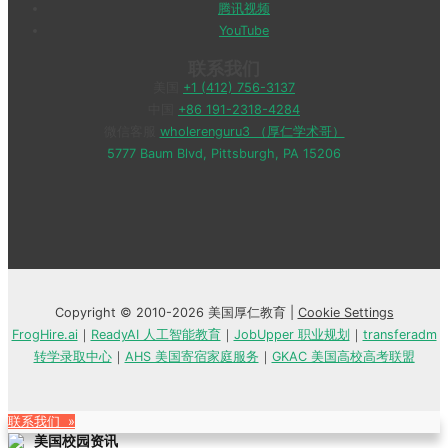
腾讯视频
YouTube
联系我们
美国
+1 (412) 756-3137
中国
+86 191-2318-4284
微信客服
wholerenguru3 （厚仁学术哥）
5777 Baum Blvd, Pittsburgh, PA 15206
Copyright © 2010-2026 美国厚仁教育 |
Cookie Settings
FrogHire.ai
｜
ReadyAI 人工智能教育
｜
JobUpper 职业规划
｜
transferadm
转学录取中心
｜
AHS 美国寄宿家庭服务
｜
GKAC 美国高校高考联盟
联系我们 »
美国校园资讯