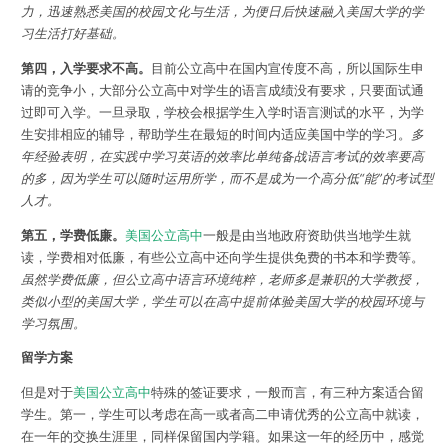
力，迅速熟悉美国的校园文化与生活，为便日后快速融入美国大学的学
习生活打好基础。
第四，入学要求不高。
目前公立高中在国内宣传度不高，所以国际生申
请的竞争小，大部分公立高中对学生的语言成绩没有要求，只要面试通
过即可入学。一旦录取，学校会根据学生入学时语言测试的水平，为学
生安排相应的辅导，帮助学生在最短的时间内适应美国中学的学习。
多
年经验表明，在实践中学习英语的效率比单纯备战语言考试的效率要高
的多，因为学生可以随时运用所学，而不是成为一个高分低“能”的考试型
人才。
第五，学费低廉。
美国公立高中
一般是由当地政府资助供当地学生就
读，学费相对低廉，有些公立高中还向学生提供免费的书本和学费等。
虽然学费低廉，但公立高中语言环境纯粹，老师多是兼职的大学教授，
类似小型的美国大学，学生可以在高中提前体验美国大学的校园环境与
学习氛围。
留学方案
但是对于
美国公立高中
特殊的签证要求，一般而言，有三种方案适合留
学生。第一，学生可以考虑在高一或者高二申请优秀的公立高中就读，
在一年的交换生涯里，同样保留国内学籍。如果这一年的经历中，感觉