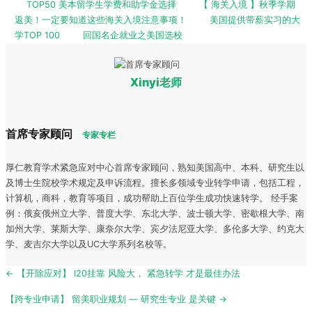
TOP50 美本留学生学费和助学金选择
【 海关入境 】秋季学期
返美！一定要知道这些海关入境注意事项！
美国提供带薪实习的大
学TOP 100
回国名企就业之美国选校
Xinyi老师
首席专家顾问
专家专栏
厚仁教育学术紧急应对中心首席专家顾问，熟知美国高中、本科、研究生以
及博士生院校学术规定及申诉流程。擅长多领域专业转学申请，包括工程，
计算机，商科，教育等项目，成功帮助上百位学生成功快速转学。 经手案
例：俄亥俄州立大学、普度大学、东北大学、波士顿大学、密歇根大学、南
加州大学、莱斯大学、康奈尔大学、宾夕法尼亚大学、多伦多大学、约克大
学、麦吉尔大学以及UC大学系列名校等。
Post
← 【开除应对】 I20挂靠 风险大， 紧急转学 才是最佳办法
navigation
【跨专业申请】 留美职业规划 — 研究生专业 是关键 →