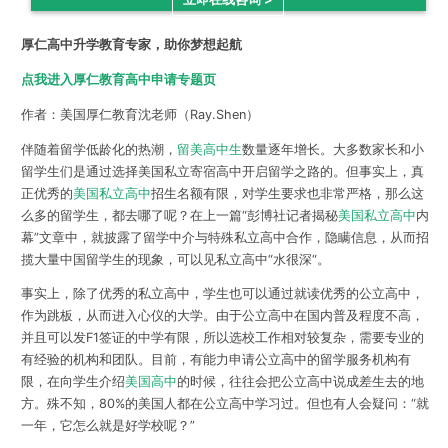
厚仁高中升学教育专家，助你梦想起航
点我进入厚仁教育高中申请专题页
作者：美国厚仁教育沈老师（Ray.Shen）
伴随着留学低龄化的热潮，
留美高中生
数量逐年增长。大多数家长和小
留学生们是通过选择美国私立寄宿高中开启留学之路的。但事实上，真
正优秀的
美国私立高中
招生名额有限，对学生要求也非常严格，那么这
么多的留学生，都去哪了呢？在上一篇“彭博社记者揭秘
美国私立高中
内
幕”文章中，就披露了留学中介与特殊私立高中合作，隐瞒信息，从而招
揽大量中国留学生的现象，可以见私立高中“水很深“。
事实上，除了优秀的私立高中，学生也可以通过就读优秀的公立高中，
作为跳板，从而进入心仪的大学。由于公立高中在国内普及程度不高，
并且可以发F1签证的中学有限，所以选校工作相对较复杂，需要专业的
有经验的机构和团队。目前，有能力申请公立高中的留学服务机构有
限，在向学生介绍
美国高中
的时候，往往会把公立高中说成差生去的地
方。殊不知，
80%的美国人都在公立高中学习过。
但也有人会疑问：“就
一年，它怎么就是好学校呢？”