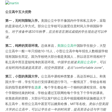
公立高中五大优势
第一，无时间限制入学。
美国公立中学不像国内中学和私立高中，采取
的是滚动式入学方式。部分公立学校可以接受任意时间入学得国际学
生。
对于准备申请2015秋季，且没有语言测试成绩的学生现在还可以申
请。
第二，纯粹的英语环境。
总体来说，
美国公立高中
国际学生较少，大型
公立高中一般一年只招收10-15人，小型公立高中每年招生人数根据学校
现有国际生而定。因为学校绝大部分都是美国人，所以语言环境相对于
私立高中而言是较纯净的英语环境。
中国学生就读
美国公立高中
，可以
在短时间内迅速提高英语，结交外国朋友，走出”comfortable zone”
。
第三，小型的美国大学。
公立高中课程种类繁多，高达百种以上。和美
国大学一样，学生可自行安排课程进行学习。一般情况下，学校会有相
应的指导老师帮学生
选课
，每个学生都会有一个独特的课程安排。在每
个学期快结束的时候，学校会通过互联网给每个学生下个学年的课表。
依靠政府的资助，大部分可以发F1的公立高中校园规模和设施都远大于
私立高中，有些公立高中甚至可以媲美哈佛，MIT等名校。
类似小型美国
大学的公立高中，可以让学生在一年的时间里，提高英语会话与学习能