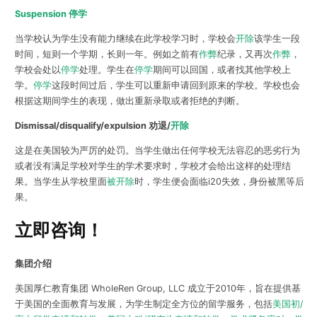
Suspension
停学
当学校认为学生没有能力继续在此学校学习时，学校会
开除
该学生一段
时间，短则一个学期，长则一年。例如之前有
作弊
纪录，又再次
作弊
，
学校会处以
停学
处理。学生在
停学
期间可以回国，或者找其他学校上
学。
停学
这段时间过后，学生可以重新申请回到原来的学校。学校也会
根据这期间学生的表现，做出重新录取或者拒绝的判断。
Dismissal/disqualify/expulsion 劝退/
开除
这是在美国较为严厉的处罚。当学生做出任何学校无法容忍的恶劣行为
或者没有满足学校对学生的学术要求时，学校才会给出这样的处理结
果。当学生从学校里面
被开除
时，学生便会面临i20失效，身份被黑等后
果。
立即咨询！
集团介绍
美国厚仁教育集团 WholeRen Group, LLC 成立于2010年，旨在提供基
于美国的全面教育与发展，为学生制定全方位的留学服务，包括
美国初/