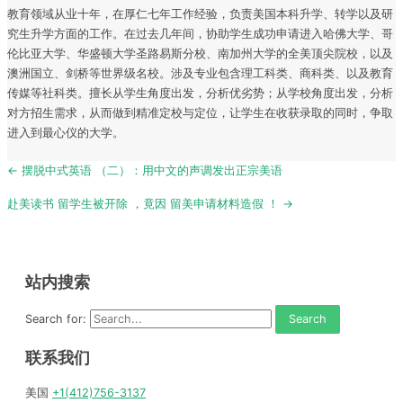
教育领域从业十年，在厚仁七年工作经验，负责美国本科升学、转学以及研
究生升学方面的工作。在过去几年间，协助学生成功申请进入哈佛大学、哥
伦比亚大学、华盛顿大学圣路易斯分校、南加州大学的全美顶尖院校，以及
澳洲国立、剑桥等世界级名校。涉及专业包含理工科类、商科类、以及教育
传媒等社科类。擅长从学生角度出发，分析优劣势；从学校角度出发，分析
对方招生需求，从而做到精准定校与定位，让学生在收获录取的同时，争取
进入到最心仪的大学。
Post
← 摆脱中式英语 （二）：用中文的声调发出正宗美语
navigation
赴美读书 留学生被开除 ，竟因 留美申请材料造假 ！ →
站内搜索
Search for:
联系我们
美国
+1(412)756-3137