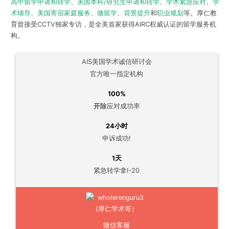
高中留学申请和转学
、
美国本科/研究生申请和转学
、
学术紧急应对
、
学
术辅导
、
美国寄宿家庭服务
、
微留学
、
背景提升
和
职业规划
等。厚仁教
育曾接受CCTV独家专访，是全美首家获得AIRC权威认证的留学服务机
构。
AIS美国学术诚信研讨会
官方唯一指定机构
100%
开除
应对成功率
24小时
申诉成功!
1天
紧急转学拿I-20
微信客服