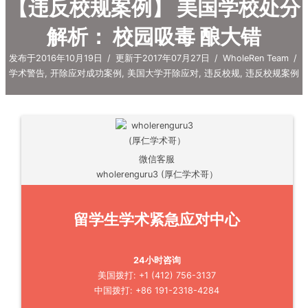
【违反校规案例】 美国学校处分
解析： 校园吸毒 酿大错
发布于2016年10月19日
/
更新于2017年07月27日
/
WholeRen Team
/
学术警告
,
开除应对成功案例
,
美国大学开除应对
,
违反校规
,
违反校规案例
微信客服
wholerenguru3 (厚仁学术哥）
留学生学术紧急应对中心
24小时咨询
美国拨打: +1 (412) 756-3137
中国拨打: +86 191-2318-4284