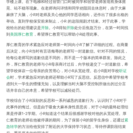
学楼上课。在下电梯和经过宿管门口时被同学和宿管老师发现有身体摇
晃、站不稳等现象。在老师询问详情和同学劝阻回去休息时，由于大麻
麻痹了大脑，小R对老师及关心他的同学恶语相向，还作出了很多出格的
举动。直到学校保安前来制止，小R 的这段闹剧才结束。对于此事，学
校给出的处理建议是
开除
。小R得知
开除
处分后焦急万分，在第一时间找
到
美国厚仁教育
，希望厚仁教育可以帮助小R处理此事。
厚仁教育的学术紧急应对老师第一时间向小R了解了详细的过程。在商量
后决定，向小R当时有言语侮辱的老师写一封道歉信。针对不同的情况，
给每位老师写的道歉信是不同的，而不是一个版本的简单群发。除此之
外，厚仁教育的老师与小R母亲商讨过后，向学校递交了一封道歉信，希
望学校体谅一位母亲的良苦用心，对小R从宽处理。在小R面对学校
听证
会
时，学术紧急应对的老师还帮助小R写了反思信。反思信中希望学校考
虑到大一学生的懵懂无知，以及理解当时大脑不受控制所做出的过分言
语并非自己的本意，希望学校可以减轻处罚。
学校综合了小R深刻的反思和一系列诚恳的道歉行为，认识到了小R对于
此事件的悔过。但是由于吸食大麻本身性质恶劣，对于小R的最终处理结
果是停课1-2学期。小R知道这个结果后很感谢学校对他的从宽处理。厚
仁教育的老师在他被停课的期间，为了保留小R的留学生身份，还通过
紧
急转学
的方法给他安排了附近的大学保持学习状态，等待停课阶段结束