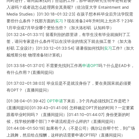
同时进行，请问如果找到了合适的工作，那申请的研究生明年还有必要
入读吗？或者说怎么处理两全其美呢?（佐治亚大学 Entaintment and
Media Studies）[01:30:18~01:32:23] 在孩子想本科毕业后升法学院需
要些什么条件？找那方面的
实习
？现在准备24年升时间上允许不？23年
1月毕业或7月毕业哪个更恰当些？（加大洛杉矶 认知科学）
[01:32:24~01:33:11] 留看到别的群里讲，有学生没有毕业就抽到了工
签，请问专家是什么条件可以在没毕业的情况下就去抽工签？（加大洛
杉矶 工业设计）[01:33:12~01:33:54] 请暑假如何找到
实习
工作?（加大
戴维斯分校 物理准备转计算机）
[01:33:58~01:37:01] 不需要先找到工作再
申请OPT
吗？什么是EAD卡，
有什么作用？(直播间提问)
[01:37:02~01:38:03] 毕业后是不是就没身份了，要在美国呆就必须要
有OPT？（直播间提问）
[01:38:04~01:39:42]
OPT申请
下来后，3个月内必须找到工作是吧？
(直播间提问)[01:39:43~01:41:09] 怎样确定OPT开始的时间？一定要紧
跟着毕业时间吗？（直播间提问）[01:41:10~01:44:07] 身份更新的时
候，找学校的哪个部门？申请流程是什么样的?（直播间提问）
[01:44:08~01:50:19] 如果有个人（不是公司）偶尔让你帮个忙，到广场
上跳舞，然后给点报酬，这样的话需要申请CPT吗?（直播间提问）