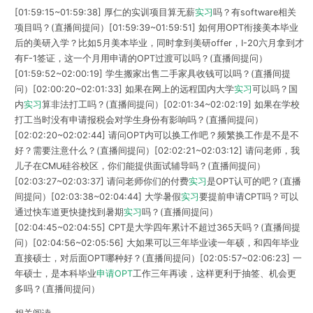
[01:59:15~01:59:38] 厚仁的实训项目算无薪
实习
吗？有software相关
项目吗？(直播间提问）[01:59:39~01:59:51] 如何用OPT衔接美本毕业
后的美研入学？比如5月美本毕业，同时拿到美研offer，I-20六月拿到才
有F-1签证，这一个月用申请的OPT过渡可以吗？(直播间提问）
[01:59:52~02:00:19] 学生搬家出售二手家具收钱可以吗？(直播间提
问）[02:00:20~02:01:33] 如果在网上的远程囯内大学
实习
可以吗？国
内
实习
算非法打工吗？(直播间提问）[02:01:34~02:02:19] 如果在学校
打工当时没有申请报税会对学生身份有影响吗？(直播间提问）
[02:02:20~02:02:44] 请问OPT内可以换工作吧？频繁换工作是不是不
好？需要注意什么？(直播间提问）[02:02:21~02:03:12] 请问老师，我
儿子在CMU硅谷校区，你们能提供面试辅导吗？(直播间提问）
[02:03:27~02:03:37] 请问老师你们的付费
实习
是OPT认可的吧？(直播
间提问）[02:03:38~02:04:44] 大学暑假
实习
要提前申请CPT吗？可以
通过快车道更快捷找到暑期
实习
吗？(直播间提问）
[02:04:45~02:04:55] CPT是大学四年累计不超过365天吗？(直播间提
问）[02:04:56~02:05:56] 大如果可以三年毕业读一年硕，和四年毕业
直接硕士，对后面OPT哪种好？(直播间提问）[02:05:57~02:06:23] 一
年硕士，是本科毕业
申请OPT
工作三年再读，这样更利于抽签、机会更
多吗？(直播间提问）