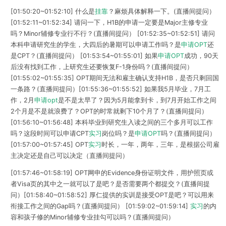
[01:50:20~01:52:10] 什么是
挂靠
？麻烦具体解释一下。(直播间提问）
[01:52:11~01:52:34] 请问一下，H1B的申请一定要是Major主修专业
吗？Minor辅修专业行不行？(直播间提问） [01:52:35~01:52:51] 请问
本科申请研究生的学生，大四后的暑期可以申请工作吗？是
申请OPT
还
是CPT？(直播间提问） [01:53:54~01:55:01] 如果
申请OPT
成功，90天
后没有找到工作，上研究生还要恢复F-1身份吗？(直播间提问）
[01:55:02~01:55:35] OPT期间无法和雇主确认支持H1B，是否只剩回国
一条路？(直播间提问）[01:55:36~01:55:52] 如果我5月毕业，7月工
作，2月
申请opt
是不是太早了？因为5月能拿到卡，到7月开始工作之间
2个月是不是就浪费了？OPT的时常就剩下10个月了？(直播间提问）
[01:56:10~01:56:48] 本科毕业到研究生入读之间的三个多月可以工作
吗？这段时间可以申请CPT
实习
岗位吗？是
申请OPT
吗？(直播间提问）
[01:57:00~01:57:45] OPT
实习
时长，一年，两年，三年，是根据公司雇
主决定还是自己可以决定（直播间提问）
[01:57:46~01:58:19] OPT网申的Evidence身份证明文件，用护照页或
者Visa页的其中之一就可以了是吧？是否需要两个都提交？(直播间提
问）[01:58:40~01:58:52] 厚仁提供的实训是接受OPT是吧？可以用来
衔接工作之间的Gap吗？(直播间提问） [01:59:02~01:59:14]
实习
的内
容和孩子修的Minor辅修专业挂勾可以吗？(直播间提问）