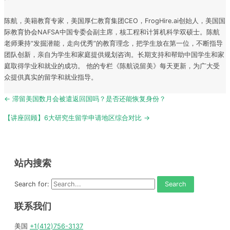
陈航，美籍教育专家，美国厚仁教育集团CEO，FrogHire.ai创始人，美国国
际教育协会NAFSA中国专委会副主席，核工程和计算机科学双硕士。陈航
老师秉持“发掘潜能，走向优秀”的教育理念，把学生放在第一位，不断指导
团队创新，亲自为学生和家庭提供规划咨询。长期支持和帮助中国学生和家
庭取得学业和就业的成功。 他的专栏《陈航说留美》每天更新，为广大受
众提供真实的留学和就业指导。
Post
← 滞留美国数月会被遣返回国吗？是否还能恢复身份？
navigation
【讲座回顾】6大研究生留学申请地区综合对比 →
站内搜索
Search for:
联系我们
美国
+1(412)756-3137