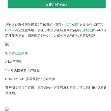
立即在线咨询 >
感谢各位家长同学观看9月10日的《留学生
实习
/
求职
必备条件–CPT和
OPT申请
及注意事项》讲座，本次讲座特邀厚仁留美
职业规划
师–Aike何
老师作为嘉宾，和陈航老师一起为大家分享成功经验和答疑解惑。
留美
职业规划
师
Aike 何老师
10+年美国教育工作经验
6+年OPT/CPT指导及就业规划经验
有些朋友错过了直播，或者部分内容没有及时听到，可以前往B站观看讲
座视频。