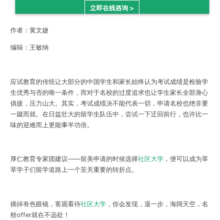
立即在线咨询 >
作者：黄文婕
编辑：王敏纳
应试教育的传统让大部分的中国学生和家长始终认为考试成绩是检验学
生优秀与否的唯一条件，而对于名校的过度追求也让学生家长全部身心
俱疲，压力山大。其实，考试成绩决不能代表一切，申请名校也绝非要
一蹴而就。在日益壮大的留学生队伍中，尝试一下迂回前行，也许比一
味的迎难而上更能事半功倍。
厚仁教育专家团建议——留美申请的时候选择
社区大学
，便可以成为莘
莘学子们留学道路上一个至关重要的转折点。
摘掉有色眼镜，客观看待
社区大学
，你会发现，退一步，海阔天空，名
校offer就在不远处！