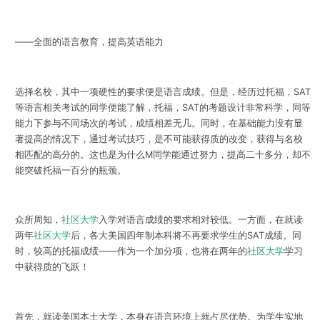
——全面的语言教育，提高英语能力
选择名校，其中一项硬性的要求便是语言成绩。但是，经历过托福，SAT
等语言相关考试的同学便能了解，托福，SAT的考题设计非常科学，同等
能力下参与不同场次的考试，成绩相差无几。同时，在基础能力没有显
著提高的情况下，通过考试技巧，是不可能获得质的改变，获得与名校
相匹配的高分的。这也是为什么M同学能通过努力，提高二十多分，却不
能突破托福一百分的瓶颈。
众所周知，
社区大学
入学对语言成绩的要求相对较低。一方面，在就读
两年
社区大学
后，各大美国四年制本科将不再要求学生的SAT成绩。同
时，较高的托福成绩——作为一个加分项，也将在两年的
社区大学
学习
中获得质的飞跃！
首先，就读美国本土大学，本身在语言环境上就占尽优势。为学生实地