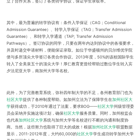
立了合作关系，签订了各类转学协议，保证学生录取率。
其中，最为普遍的转学协议有：条件入学保证（CAG；Conditional
Admission Guarantee）、转学入学保证（TAG；Transfer Admission
Guarantee）、和转学入学通道（TAP; Transfer Admission
Pathways）。签订协议的同学，只要在两年内达到协议中的各项要求，
并及时递交申请材料，便能保证录取。如位于华盛顿州的贝尔维优学院
便与多所顶尖大学签订各类合作协议。2013年度，50%的该校国际学生
转入了全美泉五十的顶尖大学！厚仁教育更曾经帮助过数位学生转入宾
夕法尼亚大学，南加州大学等名校。
此外，为了完善教育系统，弥补四年制大学的不足，各州教育部门也为
社区大学
提供了各种制度帮助。如加州立法为了保障学生在
加州社区大
学
获得成功，于2010年通过了法案，要求BOG——
社区大学
州级管理委
员会采纳并实施这项计划，确保
社区大学
服务质量。同时，加州校监会
也代表
加州社区大学
系统与加州大学等名校进行不断的沟通和制度协
商。当然，这些努力也取得了巨大的成效！根据
加州社区大学
联盟数据
显示，2011-2012年度，大约60,000的
社区大学
学生成功转学加州大学