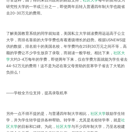
尽管这样，由于得到来自州政府的财政支持，
社区大学
每年的费用仅为
研究性大学的一半或三分之一，即使两年后转入普通四年制大学也能省
去20-30万元的费用。
了解美国教育系统的同学就知道，美国私立大学就读费用远远高于公立
大学，而排名靠前的大学学费也有着逐级增长的趋势。根据USNEWS提
供的数据，排名前十的美国名校，年学费均在25到30万元之间不等，高
额的学费让不少学生放弃了录取，而就读一般学校。相比下来，
社区大
学
大约3-4万每年的学费，即使两年下来，仅在学费方面就能为学生省去
44-52万元的费用！这不是为还在靠父母资助的贫寒学子省去了大笔的
负担么！
——学校全方位支持，提高录取机率
另外一点不得不提的是，与普通四年制大学相比，
社区大学
鼓励学生转
学，并为学生转学提供各种帮助。转学率，尤其是名校转学率，就是
社
区大学
的目标和口碑。为此，
社区大学
与不少四年制大学，乃至名校建