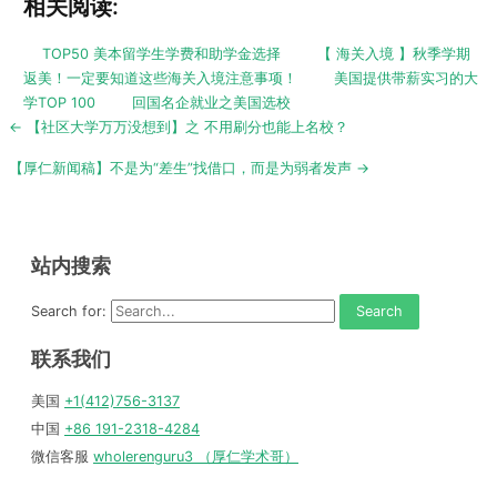
相关阅读:
TOP50 美本留学生学费和助学金选择
【 海关入境 】秋季学期
返美！一定要知道这些海关入境注意事项！
美国提供带薪实习的大
学TOP 100
回国名企就业之美国选校
Post
← 【社区大学万万没想到】之 不用刷分也能上名校？
navigation
【厚仁新闻稿】不是为“差生”找借口，而是为弱者发声 →
站内搜索
Search for:
联系我们
美国
+1(412)756-3137
中国
+86 191-2318-4284
微信客服
wholerenguru3 （厚仁学术哥）