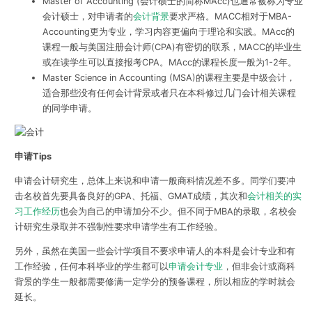
Master of Accounting (会计硕士的简称MAcc)也通常被称为专业
会计硕士，对申请者的
会计背景
要求严格。MACC相对于MBA-
Accounting更为专业，学习内容更偏向于理论和实践。MAcc的
课程一般与美国注册会计师(CPA)有密切的联系，MACC的毕业生
或在读学生可以直接报考CPA。MAcc的课程长度一般为1-2年。
Master Science in Accounting (MSA)的课程主要是中级会计，
适合那些没有任何会计背景或者只在本科修过几门会计相关课程
的同学申请。
申请Tips
申请会计研究生，总体上来说和申请一般商科情况差不多。同学们要冲
击名校首先要具备良好的GPA、托福、GMAT成绩，其次和
会计相关的实
习工作经历
也会为自己的申请加分不少。但不同于MBA的录取，名校会
计研究生录取并不强制性要求申请学生有工作经验。
另外，虽然在美国一些会计学项目不要求申请人的本科是会计专业和有
工作经验，任何本科毕业的学生都可以
申请会计专业
，但非会计或商科
背景的学生一般都需要修满一定学分的预备课程，所以相应的学时就会
延长。