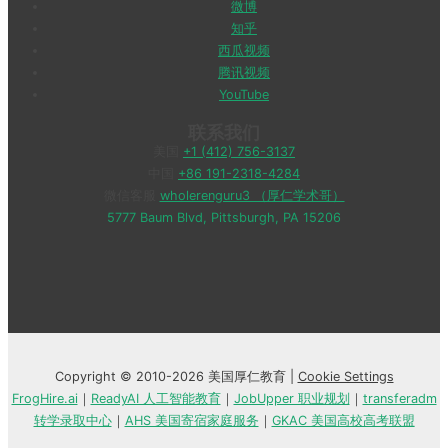
微博
知乎
西瓜视频
腾讯视频
YouTube
联系我们
美国
+1 (412) 756-3137
中国
+86 191-2318-4284
微信客服
wholerenguru3 （厚仁学术哥）
5777 Baum Blvd, Pittsburgh, PA 15206
Copyright © 2010-2026 美国厚仁教育 |
Cookie Settings
FrogHire.ai
｜
ReadyAI 人工智能教育
｜
JobUpper 职业规划
｜
transferadm
转学录取中心
｜
AHS 美国寄宿家庭服务
｜
GKAC 美国高校高考联盟