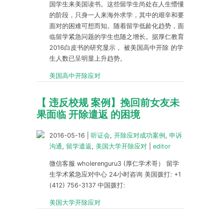
国学生来美国读书。这些留学生尚处在人生懵懂
的阶段，只身一人来海外求学，其中的艰辛和要
面对的困难可想而知。随着留学低龄化趋势，面
临留学紧急问题的学生也随之增长。据厚仁教育
2016白皮书的研究显示， 被美国高中开除 的学
生人数已呈明显上升趋势。
美国高中开除应对
【 违反校规 案例】挽回前女友未
果面临 开除遣返 的困境
2016-05-16
|
听证会
,
开除应对成功案例
,
申诉
沟通
,
留学遣返
,
美国大学开除应对
|
editor
微信客服 wholerenguru3 (厚仁学术哥） 留学
生学术紧急应对中心 24小时咨询 美国拨打: +1
(412) 756-3137 中国拨打:
美国大学开除应对