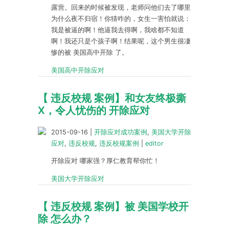
露营。回来的时候被发现，老师问他们去了哪里
为什么夜不归宿！你猜咋的，女生一害怕就说：
我是被逼的啊！他逼我去得啊，我啥都不知道
啊！我还只是个孩子啊！结果呢，这个男生很凄
惨的被 美国高中开除 了。
美国高中开除应对
【 违反校规 案例】和女友终极撕
X，令人忧伤的 开除应对
2015-09-16
|
开除应对成功案例
,
美国大学开除
应对
,
违反校规
,
违反校规案例
|
editor
开除应对 哪家强？厚仁教育帮你忙！
美国大学开除应对
【 违反校规 案例】被 美国学校开
除 怎么办？