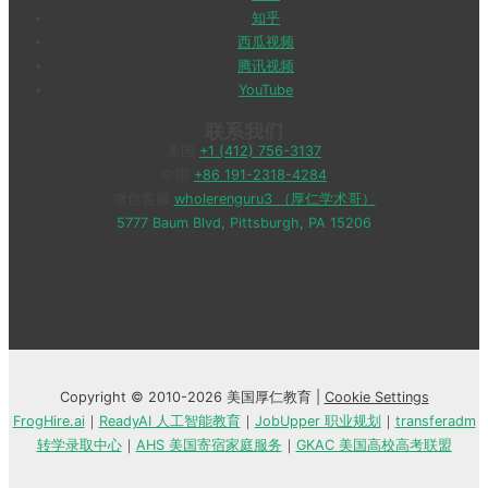
知乎
西瓜视频
腾讯视频
YouTube
联系我们
美国
+1 (412) 756-3137
中国
+86 191-2318-4284
微信客服
wholerenguru3 （厚仁学术哥）
5777 Baum Blvd, Pittsburgh, PA 15206
Copyright © 2010-2026 美国厚仁教育 |
Cookie Settings
FrogHire.ai
｜
ReadyAI 人工智能教育
｜
JobUpper 职业规划
｜
transferadm
转学录取中心
｜
AHS 美国寄宿家庭服务
｜
GKAC 美国高校高考联盟