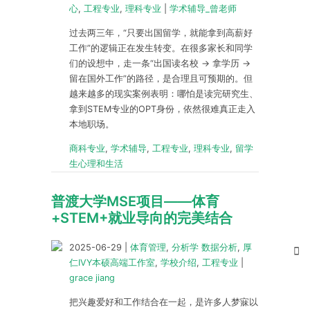
心
,
工程专业
,
理科专业
|
学术辅导_曾老师
过去两三年，“只要出国留学，就能拿到高薪好
工作”的逻辑正在发生转变。在很多家长和同学
们的设想中，走一条“出国读名校 → 拿学历 →
留在国外工作”的路径，是合理且可预期的。但
越来越多的现实案例表明：哪怕是读完研究生、
拿到STEM专业的OPT身份，依然很难真正走入
本地职场。
商科专业
,
学术辅导
,
工程专业
,
理科专业
,
留学
生心理和生活
普渡大学MSE项目——体育
+STEM+就业导向的完美结合
2025-06-29
|
体育管理
,
分析学 数据分析
,
厚
仁IVY本硕高端工作室
,
学校介绍
,
工程专业
|
grace jiang
把兴趣爱好和工作结合在一起，是许多人梦寐以