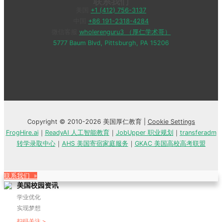
联系我们
美国
+1 (412) 756-3137
中国
+86 191-2318-4284
微信客服
wholerenguru3 （厚仁学术哥）
5777 Baum Blvd, Pittsburgh, PA 15206
Copyright © 2010-2026 美国厚仁教育 |
Cookie Settings
FrogHire.ai
｜
ReadyAI 人工智能教育
｜
JobUpper 职业规划
｜
transferadm
转学录取中心
｜
AHS 美国寄宿家庭服务
｜
GKAC 美国高校高考联盟
联系我们 »
美国校园资讯
学业优化
实现梦想
扫码关注 >