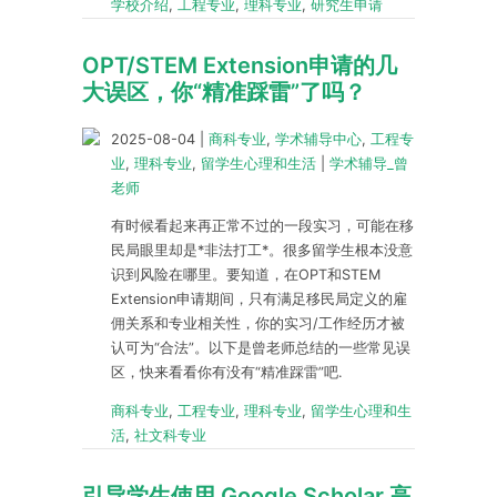
学校介绍
,
工程专业
,
理科专业
,
研究生申请
OPT/STEM Extension申请的几
大误区，你“精准踩雷”了吗？
2025-08-04
|
商科专业
,
学术辅导中心
,
工程专
业
,
理科专业
,
留学生心理和生活
|
学术辅导_曾
老师
有时候看起来再正常不过的一段实习，可能在移
民局眼里却是*非法打工*。很多留学生根本没意
识到风险在哪里。要知道，在OPT和STEM
Extension申请期间，只有满足移民局定义的雇
佣关系和专业相关性，你的实习/工作经历才被
认可为“合法”。以下是曾老师总结的一些常见误
区，快来看看你有没有“精准踩雷”吧.
商科专业
,
工程专业
,
理科专业
,
留学生心理和生
活
,
社文科专业
引导学生使用 Google Scholar 高