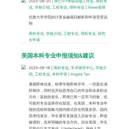
2025-08-20
|
厚仁IVY本硕高端工作室
,
商科专
业
,
学校介绍
,
工程专业
,
理科专业
|
Xiwen老师
伦敦大学学院的计算金融项目解析和申请背景说
明
商科专业
,
学校介绍
,
工程专业
,
理科专业
,
研究
生申请
美国本科专业申报须知&建议
2025-08-18
|
商科专业
,
学术辅导中心
,
学校介
绍
,
工程专业
,
本科申请
|
Angela Tan
暑期即将结束，秋季学期即将开学。一些新生满
怀期待，同时也开始思考自己的学业和未来职业
方向；返校的老生，即便已有一定学习经验，也
可能对专业选择存在疑惑。在美国，本科专业申
报的流程和策略与国内模式存在明显差异。国内
高考结束后，学生通常直接进入目标专业，即使
被调剂，也有明确的专业方向。但在美国，学生
可能会以不定专业（Undeclared）身份入学，